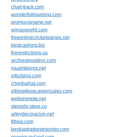
chart-track.com
wonderfultraveling.com
promocioname.net
wimaxworld.com
freeonlinecricketgames.net
bestcashing.biz
firerestrictions.us
archiesbrooklyn.com
muambeiros.net
infozblog.com
chonbaihat.com
elblogdeoscargonzalez.com
webpromote.net
steroids-store.co
arteydecoracion.net
fithog.com
bestlaptopbestmonitor.com
georginaryland.com