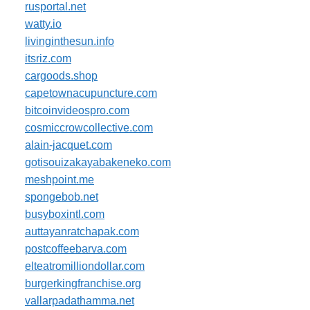
rusportal.net
watty.io
livinginthesun.info
itsriz.com
cargoods.shop
capetownacupuncture.com
bitcoinvideospro.com
cosmiccrowcollective.com
alain-jacquet.com
gotisouizakayabakeneko.com
meshpoint.me
spongebob.net
busyboxintl.com
auttayanratchapak.com
postcoffeebarva.com
elteatromilliondollar.com
burgerkingfranchise.org
vallarpadathamma.net