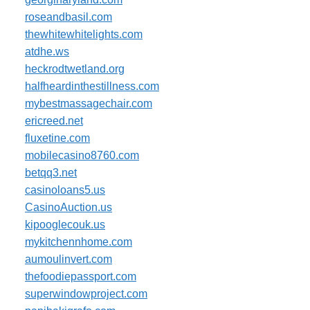
roseandbasil.com
thewhitewhitelights.com
atdhe.ws
heckrodtwetland.org
halfheardinthestillness.com
mybestmassagechair.com
ericreed.net
fluxetine.com
mobilecasino8760.com
betqq3.net
casinoloans5.us
CasinoAuction.us
kipooglecouk.us
mykitchennhome.com
aumoulinvert.com
thefoodiepassport.com
superwindowproject.com