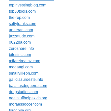
topinvestingblog.com
top50tools.com
the-rep.com
saltyfranks.com
annerani.com
jazzatude.com
0022pa.com
zeroshare.info
bilesinc.com
milaretreatnz.com
modaagi.com
smallvilleph.com
galiciasuroeste.info
batallasdeguerra.com
dregstudios.com
neatstuffhelpskids.org
moraessoccer.com
forochile.org