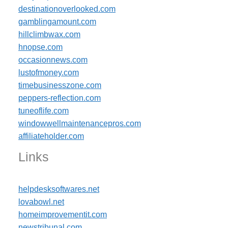
destinationoverlooked.com
gamblingamount.com
hillclimbwax.com
hnopse.com
occasionnews.com
lustofmoney.com
timebusinesszone.com
peppers-reflection.com
tuneoflife.com
windowwellmaintenancepros.com
affiliateholder.com
Links
helpdesksoftwares.net
lovabowl.net
homeimprovementit.com
newstribunal.com