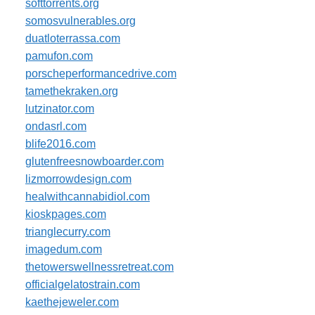
softtorrents.org
somosvulnerables.org
duatloterrassa.com
pamufon.com
porscheperformancedrive.com
tamethekraken.org
lutzinator.com
ondasrl.com
blife2016.com
glutenfreesnowboarder.com
lizmorrowdesign.com
healwithcannabidiol.com
kioskpages.com
trianglecurry.com
imagedum.com
thetowerswellnessretreat.com
officialgelatostrain.com
kaethejeweler.com