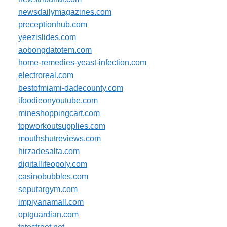
newsdailymagazines.com
preceptionhub.com
yeezislides.com
aobongdatotem.com
home-remedies-yeast-infection.com
electroreal.com
bestofmiami-dadecounty.com
ifoodieonyoutube.com
mineshoppingcart.com
topworkoutsupplies.com
mouthshutreviews.com
hirzadesalta.com
digitallifeopoly.com
casinobubbles.com
seputargym.com
impiyanamall.com
optguardian.com