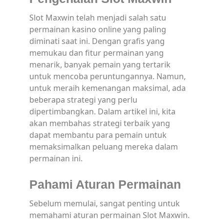
Slot Maxwin telah menjadi salah satu
permainan kasino online yang paling
diminati saat ini. Dengan grafis yang
memukau dan fitur permainan yang
menarik, banyak pemain yang tertarik
untuk mencoba peruntungannya. Namun,
untuk meraih kemenangan maksimal, ada
beberapa strategi yang perlu
dipertimbangkan. Dalam artikel ini, kita
akan membahas strategi terbaik yang
dapat membantu para pemain untuk
memaksimalkan peluang mereka dalam
permainan ini.
Pahami Aturan Permainan
Sebelum memulai, sangat penting untuk
memahami aturan permainan Slot Maxwin.