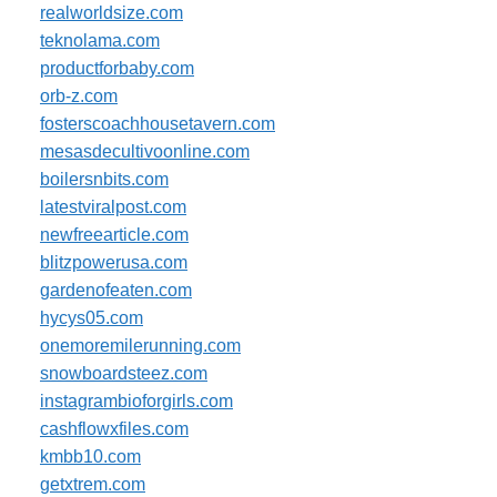
realworldsize.com
teknolama.com
productforbaby.com
orb-z.com
fosterscoachhousetavern.com
mesasdecultivoonline.com
boilersnbits.com
latestviralpost.com
newfreearticle.com
blitzpowerusa.com
gardenofeaten.com
hycys05.com
onemoremilerunning.com
snowboardsteez.com
instagrambioforgirls.com
cashflowxfiles.com
kmbb10.com
getxtrem.com