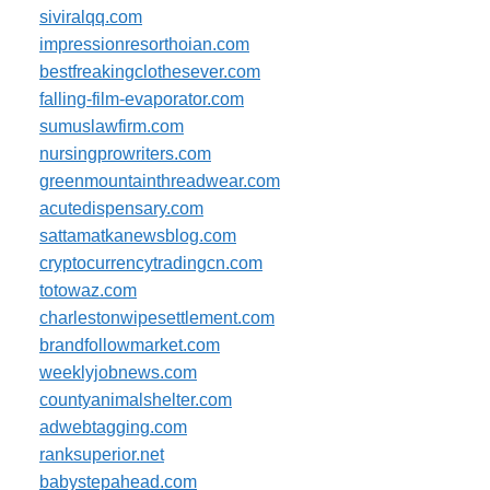
siviralqq.com
impressionresorthoian.com
bestfreakingclothesever.com
falling-film-evaporator.com
sumuslawfirm.com
nursingprowriters.com
greenmountainthreadwear.com
acutedispensary.com
sattamatkanewsblog.com
cryptocurrencytradingcn.com
totowaz.com
charlestonwipesettlement.com
brandfollowmarket.com
weeklyjobnews.com
countyanimalshelter.com
adwebtagging.com
ranksuperior.net
babystepahead.com