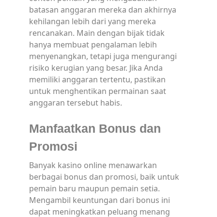
batasan anggaran mereka dan akhirnya
kehilangan lebih dari yang mereka
rencanakan. Main dengan bijak tidak
hanya membuat pengalaman lebih
menyenangkan, tetapi juga mengurangi
risiko kerugian yang besar. Jika Anda
memiliki anggaran tertentu, pastikan
untuk menghentikan permainan saat
anggaran tersebut habis.
Manfaatkan Bonus dan
Promosi
Banyak kasino online menawarkan
berbagai bonus dan promosi, baik untuk
pemain baru maupun pemain setia.
Mengambil keuntungan dari bonus ini
dapat meningkatkan peluang menang