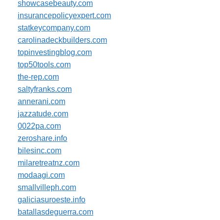
showcasebeauty.com
insurancepolicyexpert.com
statkeycompany.com
carolinadeckbuilders.com
topinvestingblog.com
top50tools.com
the-rep.com
saltyfranks.com
annerani.com
jazzatude.com
0022pa.com
zeroshare.info
bilesinc.com
milaretreatnz.com
modaagi.com
smallvilleph.com
galiciasuroeste.info
batallasdeguerra.com