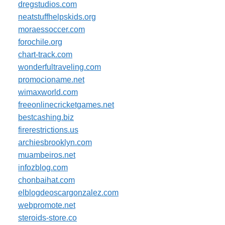
dregstudios.com
neatstuffhelpskids.org
moraessoccer.com
forochile.org
chart-track.com
wonderfultraveling.com
promocioname.net
wimaxworld.com
freeonlinecricketgames.net
bestcashing.biz
firerestrictions.us
archiesbrooklyn.com
muambeiros.net
infozblog.com
chonbaihat.com
elblogdeoscargonzalez.com
webpromote.net
steroids-store.co