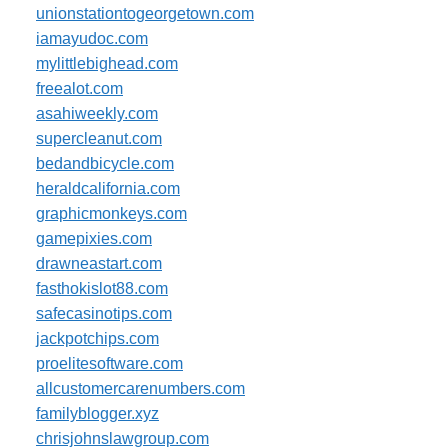
unionstationtogeorgetown.com
iamayudoc.com
mylittlebighead.com
freealot.com
asahiweekly.com
supercleanut.com
bedandbicycle.com
heraldcalifornia.com
graphicmonkeys.com
gamepixies.com
drawneastart.com
fasthokislot88.com
safecasinotips.com
jackpotchips.com
proelitesoftware.com
allcustomercarenumbers.com
familyblogger.xyz
chrisjohnslawgroup.com