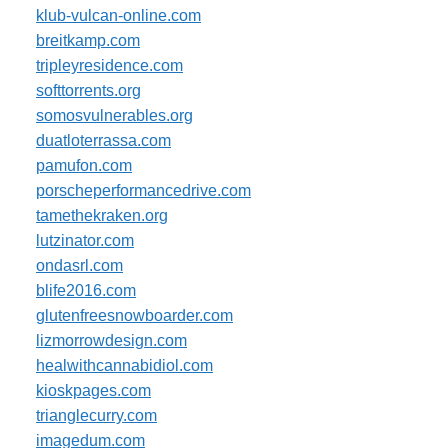
klub-vulcan-online.com
breitkamp.com
tripleyresidence.com
softtorrents.org
somosvulnerables.org
duatloterrassa.com
pamufon.com
porscheperformancedrive.com
tamethekraken.org
lutzinator.com
ondasrl.com
blife2016.com
glutenfreesnowboarder.com
lizmorrowdesign.com
healwithcannabidiol.com
kioskpages.com
trianglecurry.com
imagedum.com