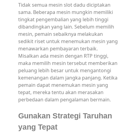
Tidak semua mesin slot dadu diciptakan
sama. Beberapa mesin mungkin memiliki
tingkat pengembalian yang lebih tinggi
dibandingkan yang lain. Sebelum memilih
mesin, pemain sebaiknya melakukan
sedikit riset untuk menemukan mesin yang
menawarkan pembayaran terbaik.
Misalkan ada mesin dengan RTP tinggi,
maka memilih mesin tersebut memberikan
peluang lebih besar untuk mengantongi
kemenangan dalam jangka panjang. Ketika
pemain dapat menemukan mesin yang
tepat, mereka tentu akan merasakan
perbedaan dalam pengalaman bermain.
Gunakan Strategi Taruhan
yang Tepat