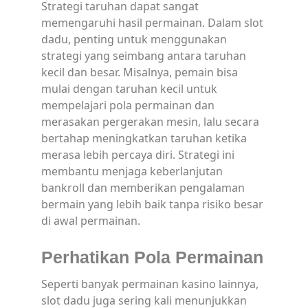
Strategi taruhan dapat sangat
memengaruhi hasil permainan. Dalam slot
dadu, penting untuk menggunakan
strategi yang seimbang antara taruhan
kecil dan besar. Misalnya, pemain bisa
mulai dengan taruhan kecil untuk
mempelajari pola permainan dan
merasakan pergerakan mesin, lalu secara
bertahap meningkatkan taruhan ketika
merasa lebih percaya diri. Strategi ini
membantu menjaga keberlanjutan
bankroll dan memberikan pengalaman
bermain yang lebih baik tanpa risiko besar
di awal permainan.
Perhatikan Pola Permainan
Seperti banyak permainan kasino lainnya,
slot dadu juga sering kali menunjukkan