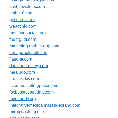
cashflowxfiles.com
kmbb10.com
getxtrem.com
weactinfo.com
meshingsocial.com
thearguer.com
marketing-mobile-app.com
floralpunchcraft.com
fiasone.com
danktankbattery.com
mealudo.com
charlie-day.com
livedirectbettingpoker.com
foxbusinessupdate.com
lovedaddy.org
integrativemedicalmassageplano.com
mrrugwashing.com