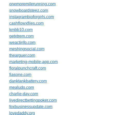
onemoremilerunning.com
snowboardsteez.com
instagrambioforgirls.com
cashflowxfiles.com
kmbb10.com
getxtrem.com
weactinfo.com
meshingsocial.com
thearguer.com
marketing-mobile-app.com
floralpunchcraft.com
fiasone.com
danktankbattery.com
mealudo.com
charlie-day.com
livedirectbettingpoker.com
foxbusinessupdate.com
lovedaddy.org