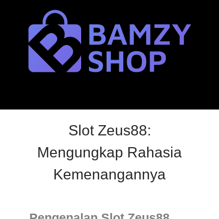
Situs
Slot
Online
Terper
dengan
Server
Gunakan LinkAja untuk transaksi cepat dan mainkan slot
PKV
di situs slot terpercaya yang didukung server PKV
Games
Games.
dan
E-
Slot Zeus88:
Wallet
LinkAja
Mengungkap Rahasia
Kemenangannya
Pengenalan Slot Zeus88