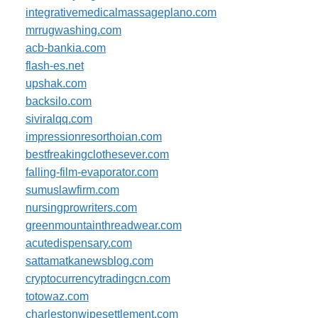
integrativemedicalmassageplano.com
mrrugwashing.com
acb-bankia.com
flash-es.net
upshak.com
backsilo.com
siviralqq.com
impressionresorthoian.com
bestfreakingclothesever.com
falling-film-evaporator.com
sumuslawfirm.com
nursingprowriters.com
greenmountainthreadwear.com
acutedispensary.com
sattamatkanewsblog.com
cryptocurrencytradingcn.com
totowaz.com
charlestonwipesettlement.com