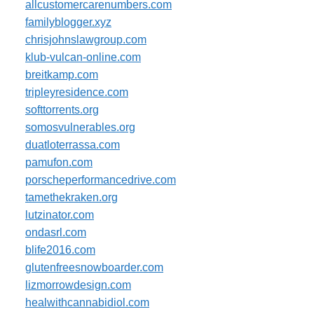
allcustomercarenumbers.com
familyblogger.xyz
chrisjohnslawgroup.com
klub-vulcan-online.com
breitkamp.com
tripleyresidence.com
softtorrents.org
somosvulnerables.org
duatloterrassa.com
pamufon.com
porscheperformancedrive.com
tamethekraken.org
lutzinator.com
ondasrl.com
blife2016.com
glutenfreesnowboarder.com
lizmorrowdesign.com
healwithcannabidiol.com