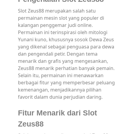
Slot Zeus88 merupakan salah satu
permainan mesin slot yang populer di
kalangan penggemar judi online.
Permainan ini terinspirasi oleh mitologi
Yunani kuno, khususnya sosok Dewa Zeus
yang dikenal sebagai penguasa para dewa
dan pengendali petir. Dengan tema
menarik dan grafis yang mengesankan,
Zeus88 menarik perhatian banyak pemain.
Selain itu, permainan ini menawarkan
berbagai fitur yang memperbesar peluang
kemenangan, menjadikannya pilihan
favorit dalam dunia perjudian daring.
Fitur Menarik dari Slot
Zeus88