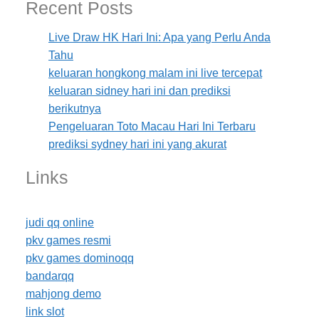
Recent Posts
Live Draw HK Hari Ini: Apa yang Perlu Anda
Tahu
keluaran hongkong malam ini live tercepat
keluaran sidney hari ini dan prediksi
berikutnya
Pengeluaran Toto Macau Hari Ini Terbaru
prediksi sydney hari ini yang akurat
Links
judi qq online
pkv games resmi
pkv games dominoqq
bandarqq
mahjong demo
link slot