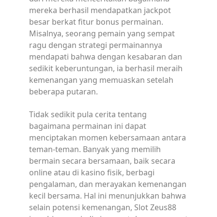
mereka berhasil mendapatkan jackpot
besar berkat fitur bonus permainan.
Misalnya, seorang pemain yang sempat
ragu dengan strategi permainannya
mendapati bahwa dengan kesabaran dan
sedikit keberuntungan, ia berhasil meraih
kemenangan yang memuaskan setelah
beberapa putaran.
Tidak sedikit pula cerita tentang
bagaimana permainan ini dapat
menciptakan momen kebersamaan antara
teman-teman. Banyak yang memilih
bermain secara bersamaan, baik secara
online atau di kasino fisik, berbagi
pengalaman, dan merayakan kemenangan
kecil bersama. Hal ini menunjukkan bahwa
selain potensi kemenangan, Slot Zeus88