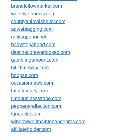
brandfollowmarket.com
weeklyjobnews.com
countyanimalshelter.com
adwebtagging.com
ranksuperior.net
babystepahead.com
destinationoverlooked.com
gamblingamount.com
hillclimbwax.com
hnopse.com
occasionnews.com
lustofmoney.com
timebusinesszone.com
peppers-reflection.com
tuneoflife.com
windowwellmaintenancepros.com
affiliateholder.com