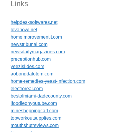
Links
helpdesksoftwares.net
lovabowl.net
homeimprovementit.com
newstribunal.com
newsdailymagazines.com
preceptionhub.com
yeezislides.com
aobongdatotem.com
home-remedies-yeast-infection.com
electroreal.com
bestofmiami-dadecounty.com
ifoodieonyoutube.com
mineshoppingcart.com
topworkoutsupplies.com
mouthshutreviews.com