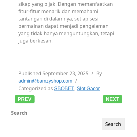
sikap yang bijak. Dengan memanfaatkan
fitur-fitur menarik dan memahami
tantangan di dalamnya, setiap sesi
permainan dapat menjadi pengalaman
yang tidak hanya menguntungkan, tetapi
juga berkesan.
Published
September 23, 2025
By
admin@bamzyshop.com
Categorized as
,
SBOBET
Slot Gacor
PREV
NEXT
Search
Search