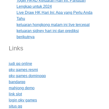
Togel HK4D Keluaran Hari Ini: Panduan
Lengkap untuk 2024
Live Draw HK Hari Ini: Apa yang Perlu Anda
Tahu
keluaran hongkong malam ini live tercepat
keluaran sidney hari ini dan prediksi
berikutnya
Links
judi qq online
pkv games resmi
pkv games dominoqq
bandarqq
mahjong demo
link slot
login pkv games
situs qq