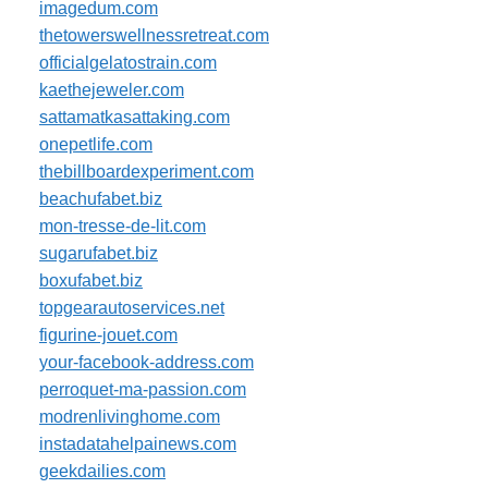
imagedum.com
thetowerswellnessretreat.com
officialgelatostrain.com
kaethejeweler.com
sattamatkasattaking.com
onepetlife.com
thebillboardexperiment.com
beachufabet.biz
mon-tresse-de-lit.com
sugarufabet.biz
boxufabet.biz
topgearautoservices.net
figurine-jouet.com
your-facebook-address.com
perroquet-ma-passion.com
modrenlivinghome.com
instadatahelpainews.com
geekdailies.com