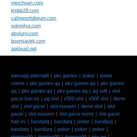
merchrain.com
kmbb28.com
callreportsforum.com
sokmilya.com
abyluny.com
boomjavtrk.com
apklead.net
|
|
|
menuqq alternatif
pkv games
poker
poker
|
|
|
online
pkv games qq
pkv games qq
pkv games
|
|
|
|
qq
pkv games qq
pkv games qq
pg soft
slot
|
|
|
|
gacor hari ini
pg slot
x500 slot
x500 slot
demo
|
|
|
|
slot
slot gacor
slot maxwin
demo slot
slot
|
|
|
gacor
slot maxwin
slot gacor resmi
slot gacor
|
|
|
|
|
hari ini
bandarq
bandarq
poker
bandarq
|
|
|
|
|
bandarq
bandarq
poker
poker
poker
|
|
|
|
domino99
domino99
domino99
pkv qq