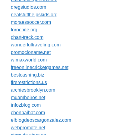
dregstudios.com
neatstuffhelpskids.org
moraessoccer.com
forochile.org
chart-track.com
wonderfultraveling.com
promocioname.net
wimaxworld.com
freeonlinecricketgames.net
bestcashing.biz
firerestrictions.us
archiesbrooklyn.com
muambeiros.net
infozblog.com
chonbaihat.com
elblogdeoscargonzalez.com
webpromote.net