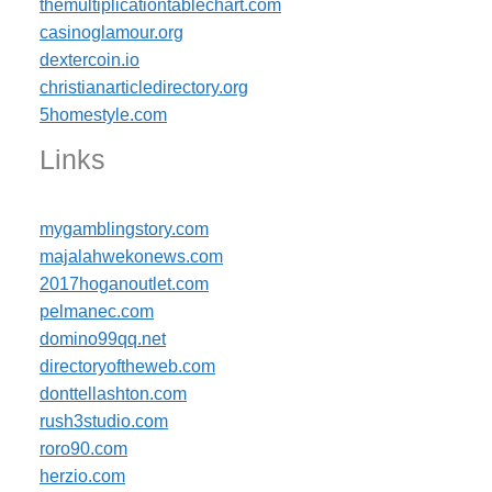
themultiplicationtablechart.com
casinoglamour.org
dextercoin.io
christianarticledirectory.org
5homestyle.com
Links
mygamblingstory.com
majalahwekonews.com
2017hoganoutlet.com
pelmanec.com
domino99qq.net
directoryoftheweb.com
donttellashton.com
rush3studio.com
roro90.com
herzio.com