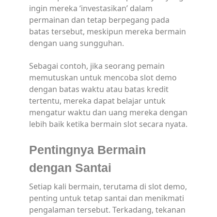
ingin mereka ‘investasikan’ dalam
permainan dan tetap berpegang pada
batas tersebut, meskipun mereka bermain
dengan uang sungguhan.
Sebagai contoh, jika seorang pemain
memutuskan untuk mencoba slot demo
dengan batas waktu atau batas kredit
tertentu, mereka dapat belajar untuk
mengatur waktu dan uang mereka dengan
lebih baik ketika bermain slot secara nyata.
Pentingnya Bermain
dengan Santai
Setiap kali bermain, terutama di slot demo,
penting untuk tetap santai dan menikmati
pengalaman tersebut. Terkadang, tekanan