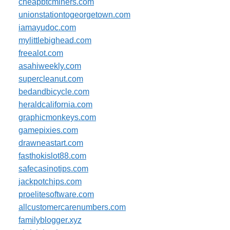
cheapbtcminers.com
unionstationtogeorgetown.com
iamayudoc.com
mylittlebighead.com
freealot.com
asahiweekly.com
supercleanut.com
bedandbicycle.com
heraldcalifornia.com
graphicmonkeys.com
gamepixies.com
drawneastart.com
fasthokislot88.com
safecasinotips.com
jackpotchips.com
proelitesoftware.com
allcustomercarenumbers.com
familyblogger.xyz