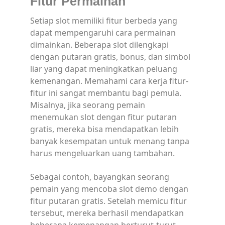
Fitur Permainan
Setiap slot memiliki fitur berbeda yang
dapat mempengaruhi cara permainan
dimainkan. Beberapa slot dilengkapi
dengan putaran gratis, bonus, dan simbol
liar yang dapat meningkatkan peluang
kemenangan. Memahami cara kerja fitur-
fitur ini sangat membantu bagi pemula.
Misalnya, jika seorang pemain
menemukan slot dengan fitur putaran
gratis, mereka bisa mendapatkan lebih
banyak kesempatan untuk menang tanpa
harus mengeluarkan uang tambahan.
Sebagai contoh, bayangkan seorang
pemain yang mencoba slot demo dengan
fitur putaran gratis. Setelah memicu fitur
tersebut, mereka berhasil mendapatkan