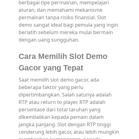
berbagai tipe permainan, mempelajari
aturan, dan memahami mekanisme
permainan tanpa risiko finansial. Slot
demo sangat ideal bagi pemula yang ingin
berlatih sebelum mereka mulai bermain
dengan uang sungguhan.
Cara Memilih Slot Demo
Gacor yang Tepat
Saat memilih slot demo gacor, ada
beberapa faktor yang perlu
dipertimbangkan. Salah satunya adalah
RTP atau return to player. RTP adalah
persentase dari total taruhan yang
dikembalikan kepada pemain dalam
jangka panjang. Slot dengan RTP tinggi
cenderung lebih gacor, atau lebih mungkin