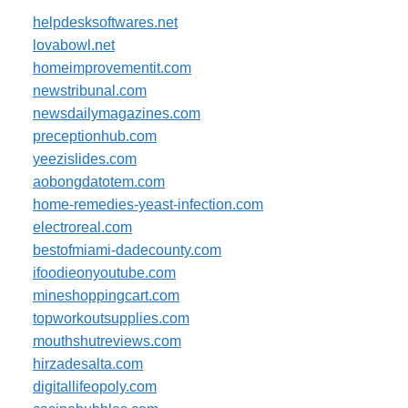
helpdesksoftwares.net
lovabowl.net
homeimprovementit.com
newstribunal.com
newsdailymagazines.com
preceptionhub.com
yeezislides.com
aobongdatotem.com
home-remedies-yeast-infection.com
electroreal.com
bestofmiami-dadecounty.com
ifoodieonyoutube.com
mineshoppingcart.com
topworkoutsupplies.com
mouthshutreviews.com
hirzadesalta.com
digitallifeopoly.com