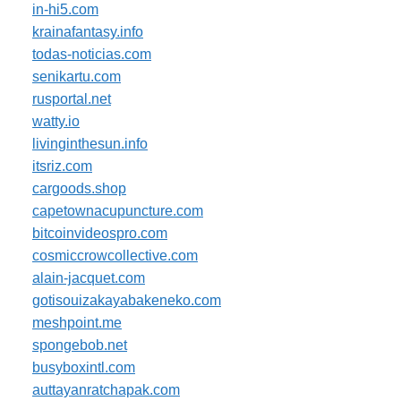
in-hi5.com
krainafantasy.info
todas-noticias.com
senikartu.com
rusportal.net
watty.io
livinginthesun.info
itsriz.com
cargoods.shop
capetownacupuncture.com
bitcoinvideospro.com
cosmiccrowcollective.com
alain-jacquet.com
gotisouizakayabakeneko.com
meshpoint.me
spongebob.net
busyboxintl.com
auttayanratchapak.com