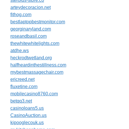
steroids-store.co
arteydecoracion.net
fithog.com
bestlaptopbestmonitor.com
georginaryland.com
roseandbasil.com
thewhitewhitelights.com
atdhe.ws
heckrodtwetland.org
halfheardinthestillness.com
mybestmassagechair.com
ericreed.net
fluxetine.com
mobilecasino8760.com
betqq3.net
casinoloans5.us
CasinoAuction.us
kipooglecouk.us