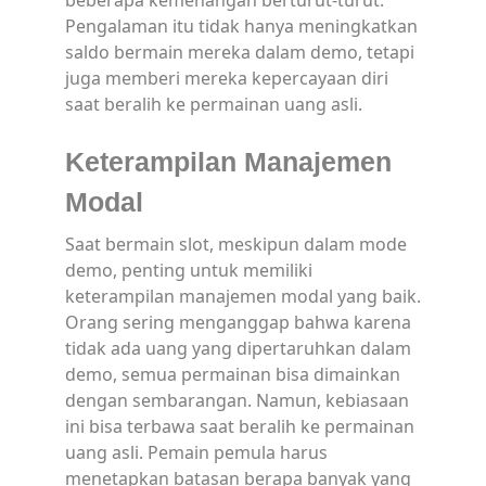
beberapa kemenangan berturut-turut.
Pengalaman itu tidak hanya meningkatkan
saldo bermain mereka dalam demo, tetapi
juga memberi mereka kepercayaan diri
saat beralih ke permainan uang asli.
Keterampilan Manajemen
Modal
Saat bermain slot, meskipun dalam mode
demo, penting untuk memiliki
keterampilan manajemen modal yang baik.
Orang sering menganggap bahwa karena
tidak ada uang yang dipertaruhkan dalam
demo, semua permainan bisa dimainkan
dengan sembarangan. Namun, kebiasaan
ini bisa terbawa saat beralih ke permainan
uang asli. Pemain pemula harus
menetapkan batasan berapa banyak yang