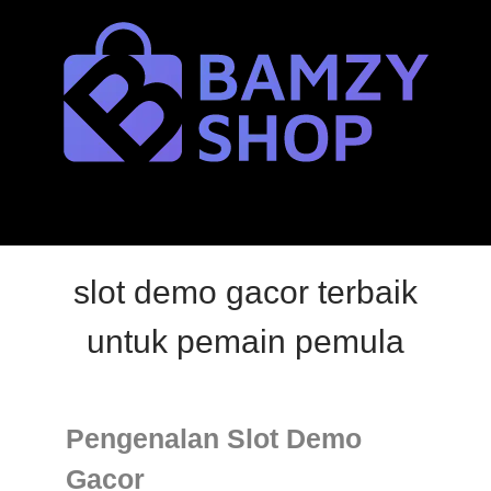
Situs
Slot
Online
Terper
dengan
Server
Gunakan LinkAja untuk transaksi cepat dan mainkan slot
PKV
di situs slot terpercaya yang didukung server PKV
Games
Games.
dan
E-
slot demo gacor terbaik
Wallet
LinkAja
untuk pemain pemula
Pengenalan Slot Demo
Gacor