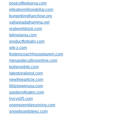
postcoffeebarva.com
elteatromilliondollar.com
burgerkingfranchise.org
vallarpadathamma.net
realworldsize.com
teknolama.com
productforbaby.com
orb-z.com
fosterscoachhousetavern.com
mesasdecultivoonline.com
boilersnbits.com
latestviralpost.com
newfreearticle.com
blitzpowerusa.com
gardenofeaten.com
hycys05.com
onemoremilerunning.com
snowboardsteez.com