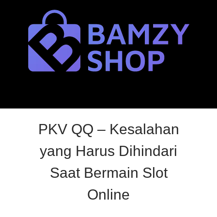
Situs
Slot
Online
Terper
dengan
Server
Gunakan LinkAja untuk transaksi cepat dan mainkan slot
PKV
di situs slot terpercaya yang didukung server PKV
Games
Games.
dan
E-
PKV QQ – Kesalahan
Wallet
LinkAja
yang Harus Dihindari
Saat Bermain Slot
Online