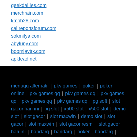
geekdailies.com
merchrain.com
kmbb28.com
callreportsforum.com
sokmilya.com
abyluny.com
boomjavtrk.com
apklead.net
|
|
|
menuqq alternatif
pkv games
poker
poker
|
|
|
online
pkv games qq
pkv games qq
pkv games
|
|
|
|
qq
pkv games qq
pkv games qq
pg soft
slot
|
|
|
|
gacor hari ini
pg slot
x500 slot
x500 slot
demo
|
|
|
|
slot
slot gacor
slot maxwin
demo slot
slot
|
|
|
gacor
slot maxwin
slot gacor resmi
slot gacor
|
|
|
|
|
hari ini
bandarq
bandarq
poker
bandarq