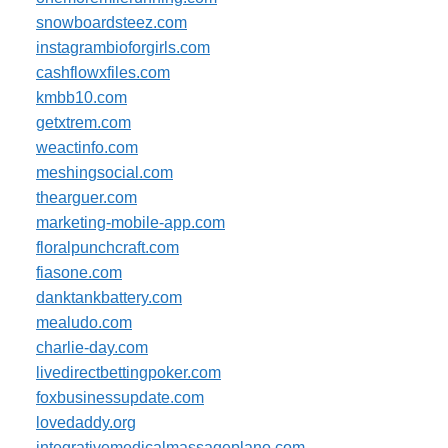
snowboardsteez.com
instagrambioforgirls.com
cashflowxfiles.com
kmbb10.com
getxtrem.com
weactinfo.com
meshingsocial.com
thearguer.com
marketing-mobile-app.com
floralpunchcraft.com
fiasone.com
danktankbattery.com
mealudo.com
charlie-day.com
livedirectbettingpoker.com
foxbusinessupdate.com
lovedaddy.org
integrativemedicalmassageplano.com