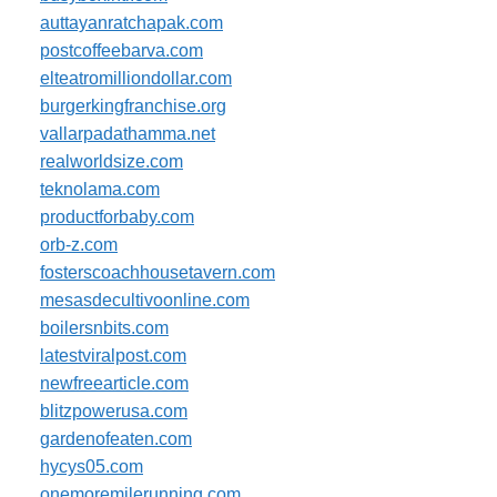
auttayanratchapak.com
postcoffeebarva.com
elteatromilliondollar.com
burgerkingfranchise.org
vallarpadathamma.net
realworldsize.com
teknolama.com
productforbaby.com
orb-z.com
fosterscoachhousetavern.com
mesasdecultivoonline.com
boilersnbits.com
latestviralpost.com
newfreearticle.com
blitzpowerusa.com
gardenofeaten.com
hycys05.com
onemoremilerunning.com