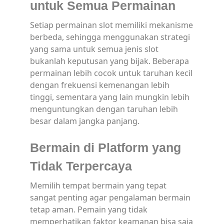
untuk Semua Permainan
Setiap permainan slot memiliki mekanisme
berbeda, sehingga menggunakan strategi
yang sama untuk semua jenis slot
bukanlah keputusan yang bijak. Beberapa
permainan lebih cocok untuk taruhan kecil
dengan frekuensi kemenangan lebih
tinggi, sementara yang lain mungkin lebih
menguntungkan dengan taruhan lebih
besar dalam jangka panjang.
Bermain di Platform yang
Tidak Terpercaya
Memilih tempat bermain yang tepat
sangat penting agar pengalaman bermain
tetap aman. Pemain yang tidak
memperhatikan faktor keamanan bisa saja