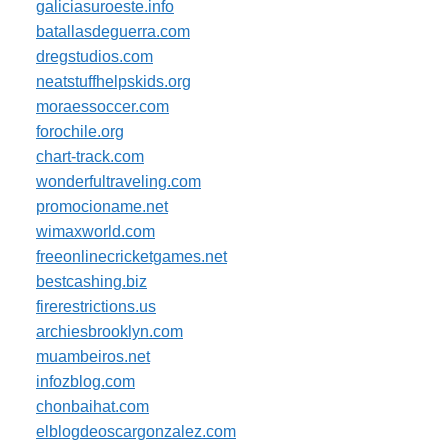
galiciasuroeste.info
batallasdeguerra.com
dregstudios.com
neatstuffhelpskids.org
moraessoccer.com
forochile.org
chart-track.com
wonderfultraveling.com
promocioname.net
wimaxworld.com
freeonlinecricketgames.net
bestcashing.biz
firerestrictions.us
archiesbrooklyn.com
muambeiros.net
infozblog.com
chonbaihat.com
elblogdeoscargonzalez.com