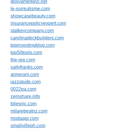
dosyamerkezi.net
le-surrealisme.com
showcasebeauty.com
insurancepolicyexpert.com
statkeycompany.com
carolinadeckbuilders.com
topinvestingblog.com
top50tools.com
the-rep.com
saltyfranks.com
annerani.com
jazzatude.com
0022pa.com
zeroshare.info
bilesinc.com
milaretreatnz.com
modaagi.com
smallvilleph.com