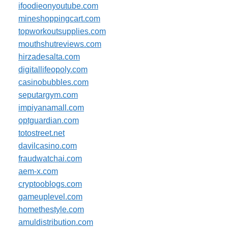
ifoodieonyoutube.com
mineshoppingcart.com
topworkoutsupplies.com
mouthshutreviews.com
hirzadesalta.com
digitallifeopoly.com
casinobubbles.com
seputargym.com
impiyanamall.com
optguardian.com
totostreet.net
davilcasino.com
fraudwatchai.com
aem-x.com
cryptooblogs.com
gameuplevel.com
homethestyle.com
amuldistribution.com