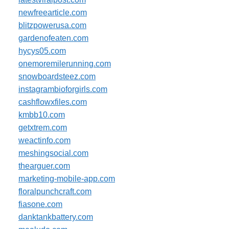
newfreearticle.com
blitzpowerusa.com
gardenofeaten.com
hycys05.com
onemoremilerunning.com
snowboardsteez.com
instagrambioforgirls.com
cashflowxfiles.com
kmbb10.com
getxtrem.com
weactinfo.com
meshingsocial.com
thearguer.com
marketing-mobile-app.com
floralpunchcraft.com
fiasone.com
danktankbattery.com