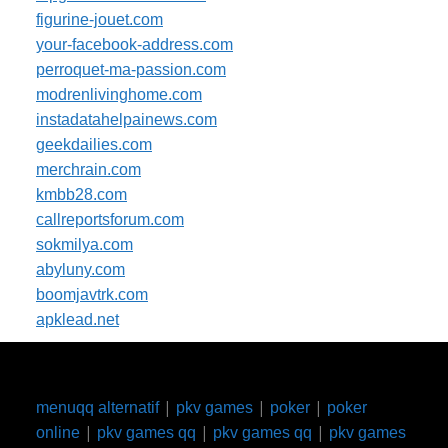
figurine-jouet.com
your-facebook-address.com
perroquet-ma-passion.com
modrenlivinghome.com
instadatahelpainews.com
geekdailies.com
merchrain.com
kmbb28.com
callreportsforum.com
sokmilya.com
abyluny.com
boomjavtrk.com
apklead.net
|
|
|
menuqq alternatif
pkv games
poker
poker
|
|
|
online
pkv games qq
pkv games qq
pkv games