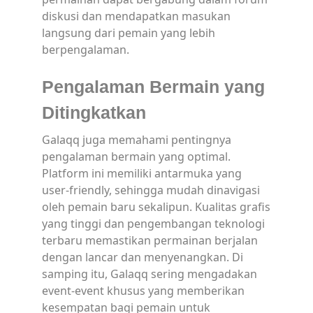
diskusi dan mendapatkan masukan
langsung dari pemain yang lebih
berpengalaman.
Pengalaman Bermain yang
Ditingkatkan
Galaqq juga memahami pentingnya
pengalaman bermain yang optimal.
Platform ini memiliki antarmuka yang
user-friendly, sehingga mudah dinavigasi
oleh pemain baru sekalipun. Kualitas grafis
yang tinggi dan pengembangan teknologi
terbaru memastikan permainan berjalan
dengan lancar dan menyenangkan. Di
samping itu, Galaqq sering mengadakan
event-event khusus yang memberikan
kesempatan bagi pemain untuk