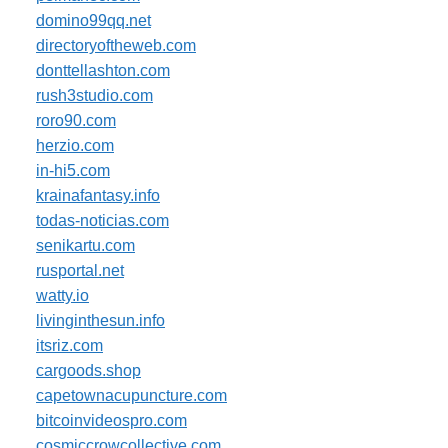
domino99qq.net
directoryoftheweb.com
donttellashton.com
rush3studio.com
roro90.com
herzio.com
in-hi5.com
krainafantasy.info
todas-noticias.com
senikartu.com
rusportal.net
watty.io
livinginthesun.info
itsriz.com
cargoods.shop
capetownacupuncture.com
bitcoinvideospro.com
cosmiccrowcollective.com