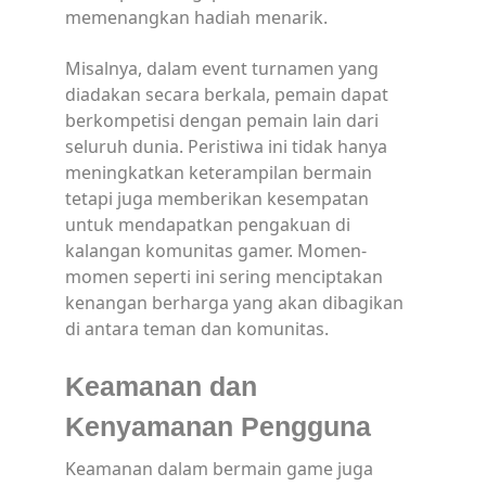
memenangkan hadiah menarik.
Misalnya, dalam event turnamen yang
diadakan secara berkala, pemain dapat
berkompetisi dengan pemain lain dari
seluruh dunia. Peristiwa ini tidak hanya
meningkatkan keterampilan bermain
tetapi juga memberikan kesempatan
untuk mendapatkan pengakuan di
kalangan komunitas gamer. Momen-
momen seperti ini sering menciptakan
kenangan berharga yang akan dibagikan
di antara teman dan komunitas.
Keamanan dan
Kenyamanan Pengguna
Keamanan dalam bermain game juga