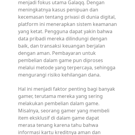
menjadi fokus utama Galaqq. Dengan
meningkatnya kasus penipuan dan
kecemasan tentang privasi di dunia digital,
platform ini menerapkan sistem keamanan
yang ketat. Pengguna dapat yakin bahwa
data pribadi mereka dilindungi dengan
baik, dan transaksi keuangan berjalan
dengan aman. Pembayaran untuk
pembelian dalam game pun diproses
melalui metode yang terpercaya, sehingga
mengurangi risiko kehilangan dana.
Hal ini menjadi faktor penting bagi banyak
gamer, terutama mereka yang sering
melakukan pembelian dalam game.
Misalnya, seorang gamer yang membeli
item eksklusif di dalam game dapat
merasa tenang karena tahu bahwa
informasi kartu kreditnya aman dan