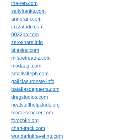
the-rep.com
saltyfranks.com
annerani.com
jazzatude.com
0022pa.com
zeroshare.info
bilesinc.com
milaretreatnz.com
modaagi.com
smallvilleph.com
galiciasuroeste.info
batallasdeguerra.com
dregstudios.com
neatstuffhelpskids.org
moraessoccer.com
forochile.org
chart-track.com
wonderfultraveling.com