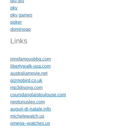
qiu qiu
pkv
pkv games
poker
dominoqq
Links
jimsfamousbbq.com
libertywalk-usa.com
australiamovie.net
gizmobird.co.uk
mp3djsong.com
coursdanglaistoulouse.com
neptunuslex.com
auguri-di-natale.info
michelewatch.us
omega--watches.us