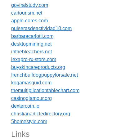
goviralstudy.com
cartourism.net
apple-cores.com
pulserasdeactividad10.com
barbaracarlotti.com
desktopmining.net
inthebleachers.net
lexapro-rx-store.com
buyskincareproducts.org
frenchbulldogpuppyforsale.net
kogamasquid.com
themultiplicationtablechart.com
casinoglamour.org
dextercoin.io
christianarticledirectory.org
5homestyle.com
Links