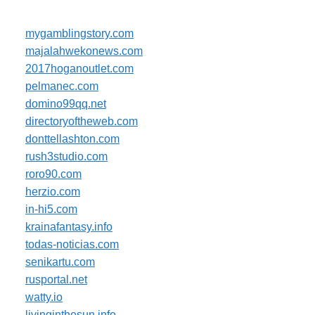
mygamblingstory.com
majalahwekonews.com
2017hoganoutlet.com
pelmanec.com
domino99qq.net
directoryoftheweb.com
donttellashton.com
rush3studio.com
roro90.com
herzio.com
in-hi5.com
krainafantasy.info
todas-noticias.com
senikartu.com
rusportal.net
watty.io
livinginthesun.info