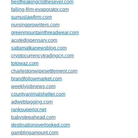
bestfreakingclothesever.com
falling-film-evaporator.com
sumuslawfirm.com
nursingprowriters.com
greenmountainthreadwear.com
acutedispensary.com
sattamatkanewsblog.com
cryptocurrencytradingcn.com
totowaz.com
charlestonwipesettlement.com
brandfollowmarket.com
weeklyjobnews.com
countyanimalshelter.com
adwebtagging.com
ranksuperior.net
babystepahead.com
destinationoverlooked.com
gamblingamount.com