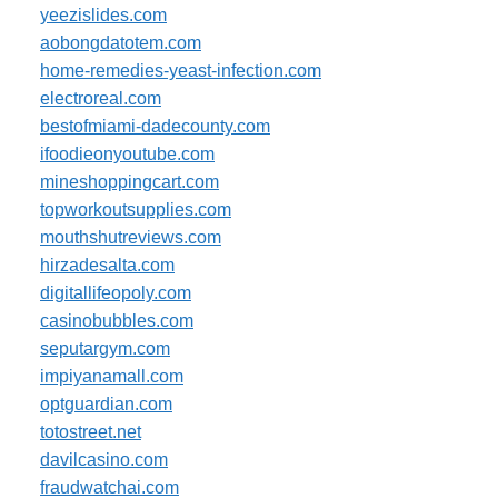
yeezislides.com
aobongdatotem.com
home-remedies-yeast-infection.com
electroreal.com
bestofmiami-dadecounty.com
ifoodieonyoutube.com
mineshoppingcart.com
topworkoutsupplies.com
mouthshutreviews.com
hirzadesalta.com
digitallifeopoly.com
casinobubbles.com
seputargym.com
impiyanamall.com
optguardian.com
totostreet.net
davilcasino.com
fraudwatchai.com