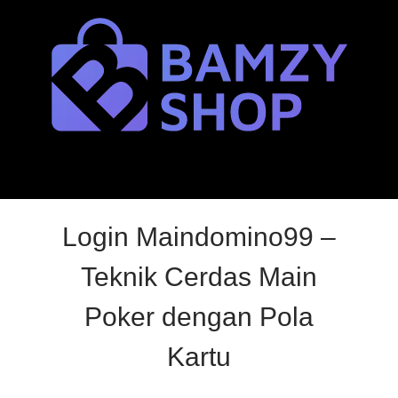
Situs
Slot
Online
Terper
dengan
Server
Gunakan LinkAja untuk transaksi cepat dan mainkan slot
PKV
di situs slot terpercaya yang didukung server PKV
Games
Games.
dan
E-
Login Maindomino99 –
Wallet
LinkAja
Teknik Cerdas Main
Poker dengan Pola
Kartu