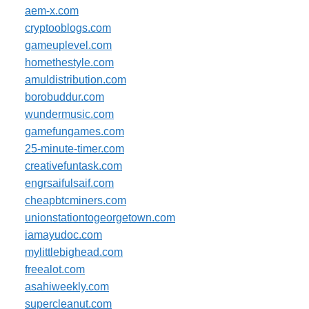
aem-x.com
cryptooblogs.com
gameuplevel.com
homethestyle.com
amuldistribution.com
borobuddur.com
wundermusic.com
gamefungames.com
25-minute-timer.com
creativefuntask.com
engrsaifulsaif.com
cheapbtcminers.com
unionstationtogeorgetown.com
iamayudoc.com
mylittlebighead.com
freealot.com
asahiweekly.com
supercleanut.com