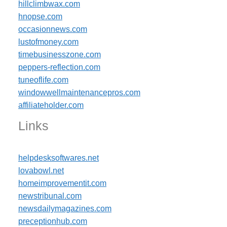
hillclimbwax.com
hnopse.com
occasionnews.com
lustofmoney.com
timebusinesszone.com
peppers-reflection.com
tuneoflife.com
windowwellmaintenancepros.com
affiliateholder.com
Links
helpdesksoftwares.net
lovabowl.net
homeimprovementit.com
newstribunal.com
newsdailymagazines.com
preceptionhub.com