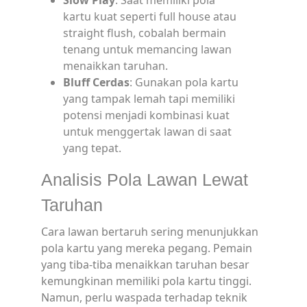
Slow Play
: Saat memiliki pola
kartu kuat seperti full house atau
straight flush, cobalah bermain
tenang untuk memancing lawan
menaikkan taruhan.
Bluff Cerdas
: Gunakan pola kartu
yang tampak lemah tapi memiliki
potensi menjadi kombinasi kuat
untuk menggertak lawan di saat
yang tepat.
Analisis Pola Lawan Lewat
Taruhan
Cara lawan bertaruh sering menunjukkan
pola kartu yang mereka pegang. Pemain
yang tiba-tiba menaikkan taruhan besar
kemungkinan memiliki pola kartu tinggi.
Namun, perlu waspada terhadap teknik