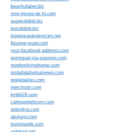
beachufabet.biz
mon-tresse-de-lit.com
sugarufabet.biz
boxufabet.biz
topgearautoservices.net
figurine-jouet.com
your-facebook-address.com
perroquet-ma-passion.com
modrenlivinghome.com
instadatahelpainews.com
geekdailies.com
merchrain.com
kmbb28.com
callreportsforum.com
sokmilya.com
abyluny.com
boomjavtrk.com
apklead.net