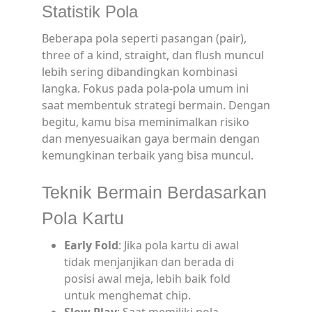
Statistik Pola
Beberapa pola seperti pasangan (pair),
three of a kind, straight, dan flush muncul
lebih sering dibandingkan kombinasi
langka. Fokus pada pola-pola umum ini
saat membentuk strategi bermain. Dengan
begitu, kamu bisa meminimalkan risiko
dan menyesuaikan gaya bermain dengan
kemungkinan terbaik yang bisa muncul.
Teknik Bermain Berdasarkan
Pola Kartu
Early Fold
: Jika pola kartu di awal
tidak menjanjikan dan berada di
posisi awal meja, lebih baik fold
untuk menghemat chip.