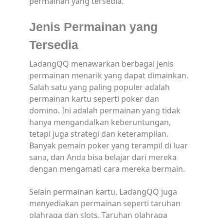
permainan yang tersedia.
Jenis Permainan yang
Tersedia
LadangQQ menawarkan berbagai jenis
permainan menarik yang dapat dimainkan.
Salah satu yang paling populer adalah
permainan kartu seperti poker dan
domino. Ini adalah permainan yang tidak
hanya mengandalkan keberuntungan,
tetapi juga strategi dan keterampilan.
Banyak pemain poker yang terampil di luar
sana, dan Anda bisa belajar dari mereka
dengan mengamati cara mereka bermain.
Selain permainan kartu, LadangQQ juga
menyediakan permainan seperti taruhan
olahraga dan slots. Taruhan olahraga