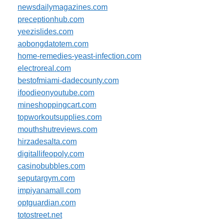
newsdailymagazines.com
preceptionhub.com
yeezislides.com
aobongdatotem.com
home-remedies-yeast-infection.com
electroreal.com
bestofmiami-dadecounty.com
ifoodieonyoutube.com
mineshoppingcart.com
topworkoutsupplies.com
mouthshutreviews.com
hirzadesalta.com
digitallifeopoly.com
casinobubbles.com
seputargym.com
impiyanamall.com
optguardian.com
totostreet.net