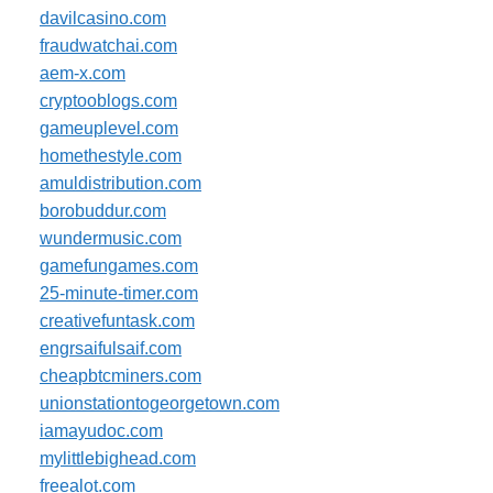
davilcasino.com
fraudwatchai.com
aem-x.com
cryptooblogs.com
gameuplevel.com
homethestyle.com
amuldistribution.com
borobuddur.com
wundermusic.com
gamefungames.com
25-minute-timer.com
creativefuntask.com
engrsaifulsaif.com
cheapbtcminers.com
unionstationtogeorgetown.com
iamayudoc.com
mylittlebighead.com
freealot.com