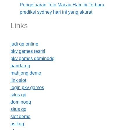
Pengeluaran Toto Macau Hari Ini Terbaru
prediksi sydney hari ini yang akurat
Links
judi qq online
pkv games resmi
pkv games dominoqq
bandarqq
mahjong demo
link slot
login pkv games
situs qq
dominoqq
situs qq
slot demo
asikqq