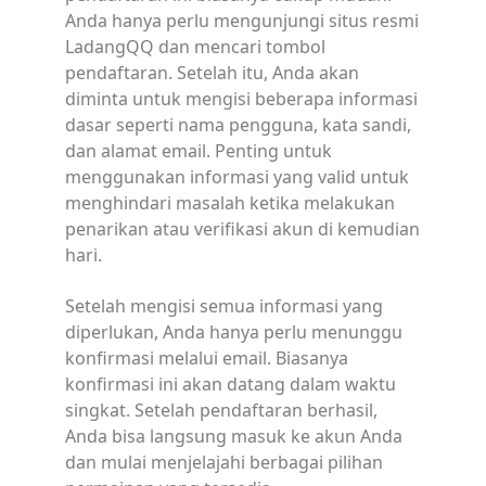
Anda hanya perlu mengunjungi situs resmi
LadangQQ dan mencari tombol
pendaftaran. Setelah itu, Anda akan
diminta untuk mengisi beberapa informasi
dasar seperti nama pengguna, kata sandi,
dan alamat email. Penting untuk
menggunakan informasi yang valid untuk
menghindari masalah ketika melakukan
penarikan atau verifikasi akun di kemudian
hari.
Setelah mengisi semua informasi yang
diperlukan, Anda hanya perlu menunggu
konfirmasi melalui email. Biasanya
konfirmasi ini akan datang dalam waktu
singkat. Setelah pendaftaran berhasil,
Anda bisa langsung masuk ke akun Anda
dan mulai menjelajahi berbagai pilihan