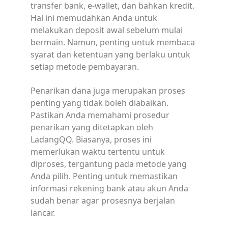
transfer bank, e-wallet, dan bahkan kredit.
Hal ini memudahkan Anda untuk
melakukan deposit awal sebelum mulai
bermain. Namun, penting untuk membaca
syarat dan ketentuan yang berlaku untuk
setiap metode pembayaran.
Penarikan dana juga merupakan proses
penting yang tidak boleh diabaikan.
Pastikan Anda memahami prosedur
penarikan yang ditetapkan oleh
LadangQQ. Biasanya, proses ini
memerlukan waktu tertentu untuk
diproses, tergantung pada metode yang
Anda pilih. Penting untuk memastikan
informasi rekening bank atau akun Anda
sudah benar agar prosesnya berjalan
lancar.