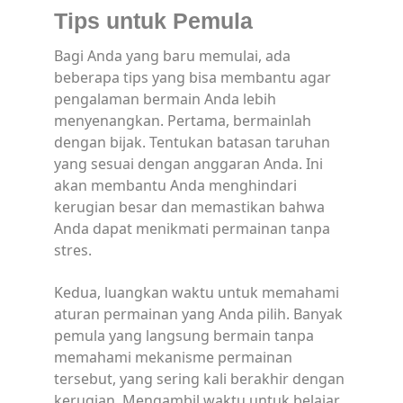
Tips untuk Pemula
Bagi Anda yang baru memulai, ada
beberapa tips yang bisa membantu agar
pengalaman bermain Anda lebih
menyenangkan. Pertama, bermainlah
dengan bijak. Tentukan batasan taruhan
yang sesuai dengan anggaran Anda. Ini
akan membantu Anda menghindari
kerugian besar dan memastikan bahwa
Anda dapat menikmati permainan tanpa
stres.
Kedua, luangkan waktu untuk memahami
aturan permainan yang Anda pilih. Banyak
pemula yang langsung bermain tanpa
memahami mekanisme permainan
tersebut, yang sering kali berakhir dengan
kerugian. Mengambil waktu untuk belajar