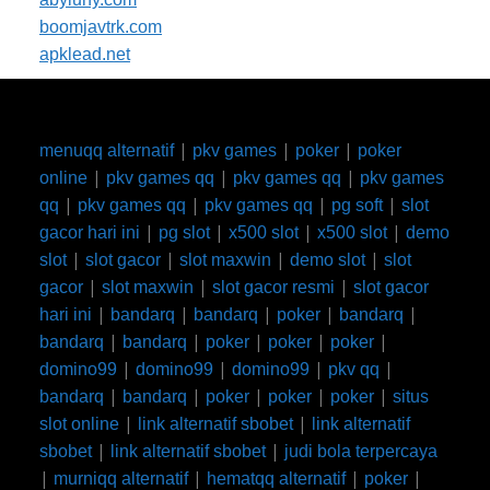
boomjavtrk.com
apklead.net
|
|
|
menuqq alternatif
pkv games
poker
poker
|
|
|
online
pkv games qq
pkv games qq
pkv games
|
|
|
|
qq
pkv games qq
pkv games qq
pg soft
slot
|
|
|
|
gacor hari ini
pg slot
x500 slot
x500 slot
demo
|
|
|
|
slot
slot gacor
slot maxwin
demo slot
slot
|
|
|
gacor
slot maxwin
slot gacor resmi
slot gacor
|
|
|
|
|
hari ini
bandarq
bandarq
poker
bandarq
|
|
|
|
|
bandarq
bandarq
poker
poker
poker
|
|
|
|
domino99
domino99
domino99
pkv qq
|
|
|
|
|
bandarq
bandarq
poker
poker
poker
situs
|
|
slot online
link alternatif sbobet
link alternatif
|
|
sbobet
link alternatif sbobet
judi bola terpercaya
|
|
|
|
murniqq alternatif
hematqq alternatif
poker