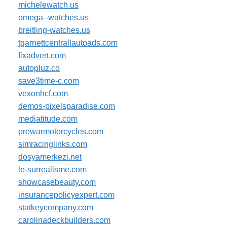
michelewatch.us
omega--watches.us
breitling-watches.us
tgarnettcentrallautoads.com
fixadvert.com
autopluz.co
save3time-c.com
vexonhcf.com
demos-pixelsparadise.com
mediatitude.com
prewarmotorcycles.com
simracinglinks.com
dosyamerkezi.net
le-surrealisme.com
showcasebeauty.com
insurancepolicyexpert.com
statkeycompany.com
carolinadeckbuilders.com