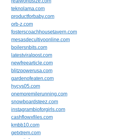
realworldsize.com
teknolama.com
productforbaby.com
orb-z.com
fosterscoachhousetavern.com
mesasdecultivoonline.com
boilersnbits.com
latestviralpost.com
newfreearticle.com
blitzpowerusa.com
gardenofeaten.com
hycys05.com
onemoremilerunning.com
snowboardsteez.com
instagrambioforgirls.com
cashflowxfiles.com
kmbb10.com
getxtrem.com