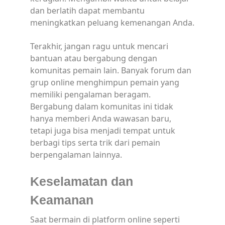
dan berlatih dapat membantu
meningkatkan peluang kemenangan Anda.
Terakhir, jangan ragu untuk mencari
bantuan atau bergabung dengan
komunitas pemain lain. Banyak forum dan
grup online menghimpun pemain yang
memiliki pengalaman beragam.
Bergabung dalam komunitas ini tidak
hanya memberi Anda wawasan baru,
tetapi juga bisa menjadi tempat untuk
berbagi tips serta trik dari pemain
berpengalaman lainnya.
Keselamatan dan
Keamanan
Saat bermain di platform online seperti