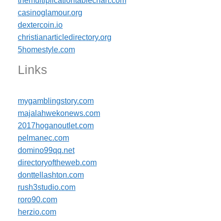
themultiplicationtablechart.com
casinoglamour.org
dextercoin.io
christianarticledirectory.org
5homestyle.com
Links
mygamblingstory.com
majalahwekonews.com
2017hoganoutlet.com
pelmanec.com
domino99qq.net
directoryoftheweb.com
donttellashton.com
rush3studio.com
roro90.com
herzio.com