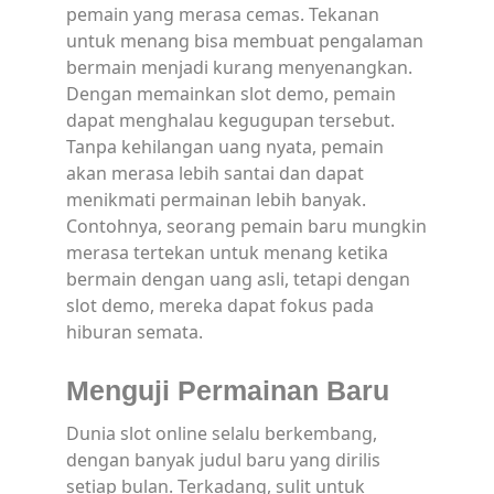
pemain yang merasa cemas. Tekanan
untuk menang bisa membuat pengalaman
bermain menjadi kurang menyenangkan.
Dengan memainkan slot demo, pemain
dapat menghalau kegugupan tersebut.
Tanpa kehilangan uang nyata, pemain
akan merasa lebih santai dan dapat
menikmati permainan lebih banyak.
Contohnya, seorang pemain baru mungkin
merasa tertekan untuk menang ketika
bermain dengan uang asli, tetapi dengan
slot demo, mereka dapat fokus pada
hiburan semata.
Menguji Permainan Baru
Dunia slot online selalu berkembang,
dengan banyak judul baru yang dirilis
setiap bulan. Terkadang, sulit untuk