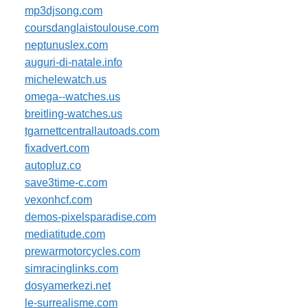
mp3djsong.com
coursdanglaistoulouse.com
neptunuslex.com
auguri-di-natale.info
michelewatch.us
omega--watches.us
breitling-watches.us
tgarnettcentrallautoads.com
fixadvert.com
autopluz.co
save3time-c.com
vexonhcf.com
demos-pixelsparadise.com
mediatitude.com
prewarmotorcycles.com
simracinglinks.com
dosyamerkezi.net
le-surrealisme.com