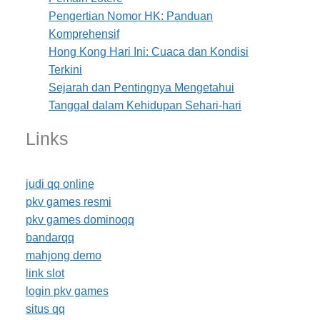
Pengertian Nomor HK: Panduan
Komprehensif
Hong Kong Hari Ini: Cuaca dan Kondisi
Terkini
Sejarah dan Pentingnya Mengetahui
Tanggal dalam Kehidupan Sehari-hari
Links
judi qq online
pkv games resmi
pkv games dominoqq
bandarqq
mahjong demo
link slot
login pkv games
situs qq