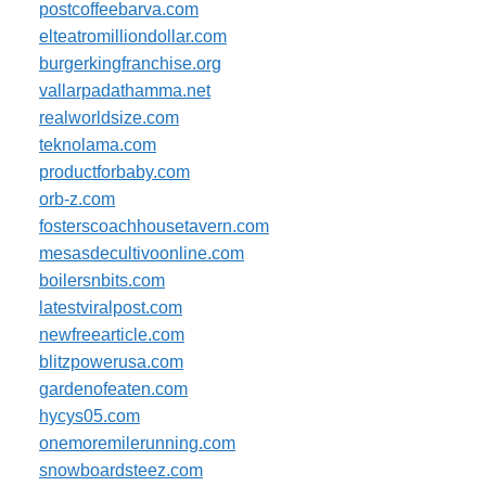
postcoffeebarva.com
elteatromilliondollar.com
burgerkingfranchise.org
vallarpadathamma.net
realworldsize.com
teknolama.com
productforbaby.com
orb-z.com
fosterscoachhousetavern.com
mesasdecultivoonline.com
boilersnbits.com
latestviralpost.com
newfreearticle.com
blitzpowerusa.com
gardenofeaten.com
hycys05.com
onemoremilerunning.com
snowboardsteez.com