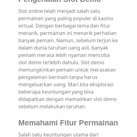
Slot online telah menjadi salah satu
permainan yang paling populer di kasino
virtual. Dengan berbagai tema dan fitur
menarik, permainan ini menarik perhatian
banyak pemain. Namun, sebelum terjun ke
dalam dunia taruhan uang asli, banyak
pemain merasa lebih nyaman mencoba
slot demo terlebih dahulu. Slot demo
memungkinkan pemain untuk merasakan
pengalaman bermain tanpa harus
mengeluarkan uang. Mari kita eksplorasi
beberapa keuntungan yang bisa
didapatkan dengan memainkan slot demo
sebelum melakukan taruhan.
Memahami Fitur Permainan
Salah satu keuntungan utama dari