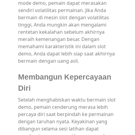
mode demo, pemain dapat merasakan
sendiri volatilitas permainan. Jika Anda
bermain di mesin slot dengan volatilitas
tinggi, Anda mungkin akan mengalami
rentetan kekalahan sebelum akhirnya
meraih kemenangan besar. Dengan
memahami karakteristik ini dalam slot
demo, Anda dapat lebih siap saat akhirnya
bermain dengan uang asli.
Membangun Kepercayaan
Diri
Setelah menghabiskan waktu bermain slot
demo, pemain cenderung merasa lebih
percaya diri saat berpindah ke permainan
dengan taruhan nyata. Keyakinan yang
dibangun selama sesi latihan dapat