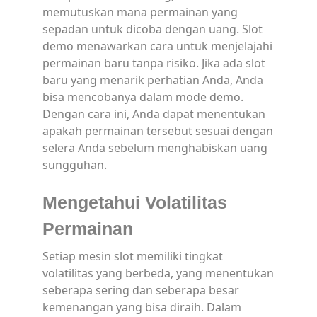
memutuskan mana permainan yang
sepadan untuk dicoba dengan uang. Slot
demo menawarkan cara untuk menjelajahi
permainan baru tanpa risiko. Jika ada slot
baru yang menarik perhatian Anda, Anda
bisa mencobanya dalam mode demo.
Dengan cara ini, Anda dapat menentukan
apakah permainan tersebut sesuai dengan
selera Anda sebelum menghabiskan uang
sungguhan.
Mengetahui Volatilitas
Permainan
Setiap mesin slot memiliki tingkat
volatilitas yang berbeda, yang menentukan
seberapa sering dan seberapa besar
kemenangan yang bisa diraih. Dalam