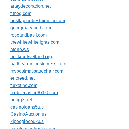
arteydecoracion.net
fithog.com
bestlaptopbestmonitor.com
georginaryland.com
roseandbasil.com
thewhitewhitelights.com
atdhe.ws
heckrodtwetland.org
halfheardinthestillness.com
mybestmassagechair.com
ericreed.net
fluxetine.com
mobilecasino8760.com
betqq3.net
casinoloans5.us
CasinoAuction.us
kipooglecouk.us
mykitchennhome.com