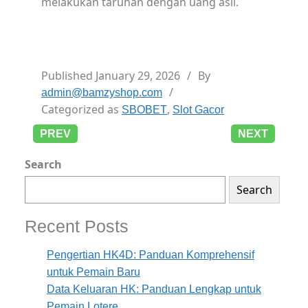
melakukan taruhan dengan uang asli.
Published
January 29, 2026
By
admin@bamzyshop.com
Categorized as
,
SBOBET
Slot Gacor
PREV
NEXT
Search
Search
Recent Posts
Pengertian HK4D: Panduan Komprehensif
untuk Pemain Baru
Data Keluaran HK: Panduan Lengkap untuk
Pemain Lotere