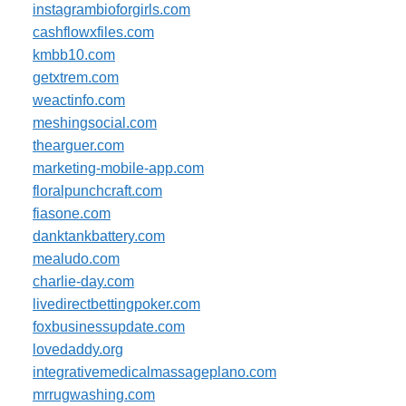
instagrambioforgirls.com
cashflowxfiles.com
kmbb10.com
getxtrem.com
weactinfo.com
meshingsocial.com
thearguer.com
marketing-mobile-app.com
floralpunchcraft.com
fiasone.com
danktankbattery.com
mealudo.com
charlie-day.com
livedirectbettingpoker.com
foxbusinessupdate.com
lovedaddy.org
integrativemedicalmassageplano.com
mrrugwashing.com