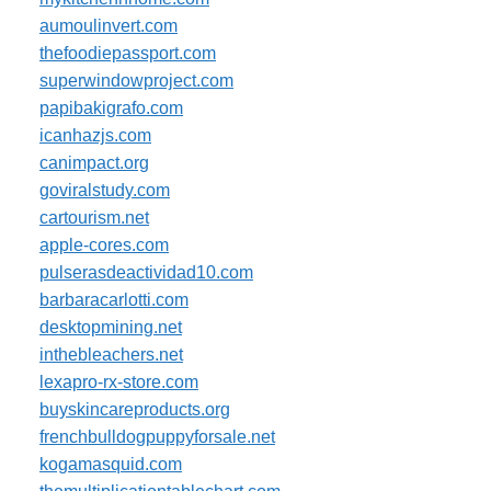
aumoulinvert.com
thefoodiepassport.com
superwindowproject.com
papibakigrafo.com
icanhazjs.com
canimpact.org
goviralstudy.com
cartourism.net
apple-cores.com
pulserasdeactividad10.com
barbaracarlotti.com
desktopmining.net
inthebleachers.net
lexapro-rx-store.com
buyskincareproducts.org
frenchbulldogpuppyforsale.net
kogamasquid.com