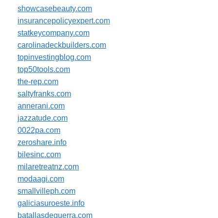
showcasebeauty.com
insurancepolicyexpert.com
statkeycompany.com
carolinadeckbuilders.com
topinvestingblog.com
top50tools.com
the-rep.com
saltyfranks.com
annerani.com
jazzatude.com
0022pa.com
zeroshare.info
bilesinc.com
milaretreatnz.com
modaagi.com
smallvilleph.com
galiciasuroeste.info
batallasdeguerra.com