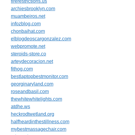
firerestrictions.us
archiesbrooklyn.com
muambeiros.net
infozblog.com
chonbaihat.com
elblogdeoscargonzalez.com
webpromote.net
steroids-store.co
arteydecoracion.net
fithog.com
bestlaptopbestmonitor.com
georginaryland.com
roseandbasil.com
thewhitewhitelights.com
atdhe.ws
heckrodtwetland.org
halfheardinthestillness.com
mybestmassagechair.com