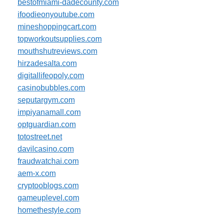
bestofmiami-dadecounty.com
ifoodieonyoutube.com
mineshoppingcart.com
topworkoutsupplies.com
mouthshutreviews.com
hirzadesalta.com
digitallifeopoly.com
casinobubbles.com
seputargym.com
impiyanamall.com
optguardian.com
totostreet.net
davilcasino.com
fraudwatchai.com
aem-x.com
cryptooblogs.com
gameuplevel.com
homethestyle.com