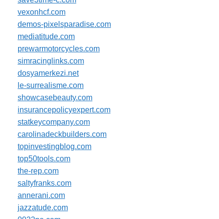
vexonhcf.com
demos-pixelsparadise.com
mediatitude.com
prewarmotorcycles.com
simracinglinks.com
dosyamerkezi.net
le-surrealisme.com
showcasebeauty.com
insurancepolicyexpert.com
statkeycompany.com
carolinadeckbuilders.com
topinvestingblog.com
top50tools.com
the-rep.com
saltyfranks.com
annerani.com
jazzatude.com