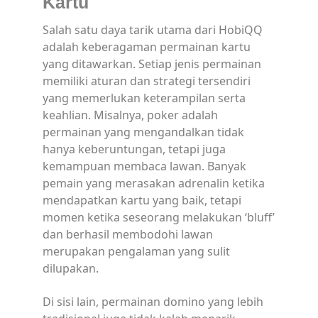
Kartu
Salah satu daya tarik utama dari HobiQQ
adalah keberagaman permainan kartu
yang ditawarkan. Setiap jenis permainan
memiliki aturan dan strategi tersendiri
yang memerlukan keterampilan serta
keahlian. Misalnya, poker adalah
permainan yang mengandalkan tidak
hanya keberuntungan, tetapi juga
kemampuan membaca lawan. Banyak
pemain yang merasakan adrenalin ketika
mendapatkan kartu yang baik, tetapi
momen ketika seseorang melakukan ‘bluff’
dan berhasil membodohi lawan
merupakan pengalaman yang sulit
dilupakan.
Di sisi lain, permainan domino yang lebih