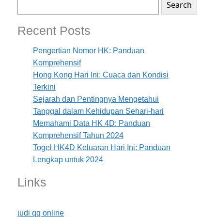
Search
Recent Posts
Pengertian Nomor HK: Panduan
Komprehensif
Hong Kong Hari Ini: Cuaca dan Kondisi
Terkini
Sejarah dan Pentingnya Mengetahui
Tanggal dalam Kehidupan Sehari-hari
Memahami Data HK 4D: Panduan
Komprehensif Tahun 2024
Togel HK4D Keluaran Hari Ini: Panduan
Lengkap untuk 2024
Links
judi qq online