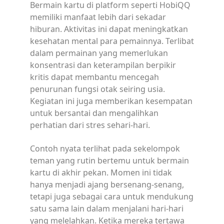
Bermain kartu di platform seperti HobiQQ
memiliki manfaat lebih dari sekadar
hiburan. Aktivitas ini dapat meningkatkan
kesehatan mental para pemainnya. Terlibat
dalam permainan yang memerlukan
konsentrasi dan keterampilan berpikir
kritis dapat membantu mencegah
penurunan fungsi otak seiring usia.
Kegiatan ini juga memberikan kesempatan
untuk bersantai dan mengalihkan
perhatian dari stres sehari-hari.
Contoh nyata terlihat pada sekelompok
teman yang rutin bertemu untuk bermain
kartu di akhir pekan. Momen ini tidak
hanya menjadi ajang bersenang-senang,
tetapi juga sebagai cara untuk mendukung
satu sama lain dalam menjalani hari-hari
yang melelahkan. Ketika mereka tertawa