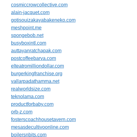
cosmiccrowcollective.com
alain-jacquet.com
gotisouizakayabakeneko.com
meshpoint.me
spongebob.net
busyboxintl.com
auttayanratchapak.com
postcoffeebarva.com
elteatromilliondollar.com
burgerkingfranchise.org
vallarpadathamma.net
realworldsize.com
teknolama.com
productforbaby.com
orb-z.com
fosterscoachhousetavern.com
mesasdecultivoonline.com
boilersnbits.com