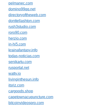
pelmanec.com
domino99qq.net
directoryoftheweb.com
donttellashton.com
rush3studio.com
roro90.com
herzio.com
in-hi5.com
krainafantasy.info
todas-noticias.com
senikartu.com
rusportal.net
watty.io
livinginthesun.info
itsriz.com
cargoods.shop
capetownacupuncture.com
bitcoinvideospro.com