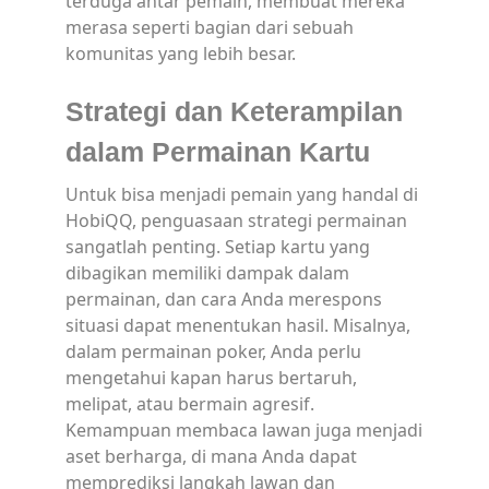
terduga antar pemain, membuat mereka
merasa seperti bagian dari sebuah
komunitas yang lebih besar.
Strategi dan Keterampilan
dalam Permainan Kartu
Untuk bisa menjadi pemain yang handal di
HobiQQ, penguasaan strategi permainan
sangatlah penting. Setiap kartu yang
dibagikan memiliki dampak dalam
permainan, dan cara Anda merespons
situasi dapat menentukan hasil. Misalnya,
dalam permainan poker, Anda perlu
mengetahui kapan harus bertaruh,
melipat, atau bermain agresif.
Kemampuan membaca lawan juga menjadi
aset berharga, di mana Anda dapat
memprediksi langkah lawan dan