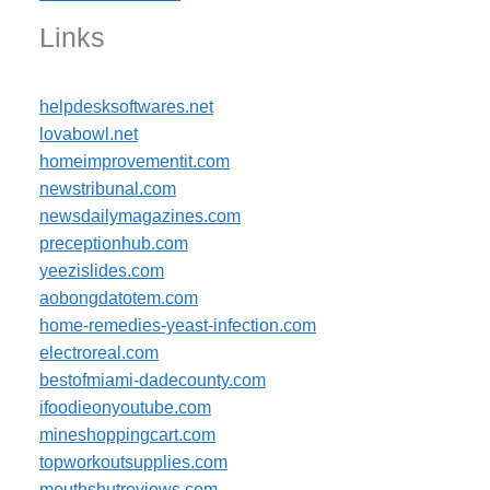
Links
helpdesksoftwares.net
lovabowl.net
homeimprovementit.com
newstribunal.com
newsdailymagazines.com
preceptionhub.com
yeezislides.com
aobongdatotem.com
home-remedies-yeast-infection.com
electroreal.com
bestofmiami-dadecounty.com
ifoodieonyoutube.com
mineshoppingcart.com
topworkoutsupplies.com
mouthshutreviews.com