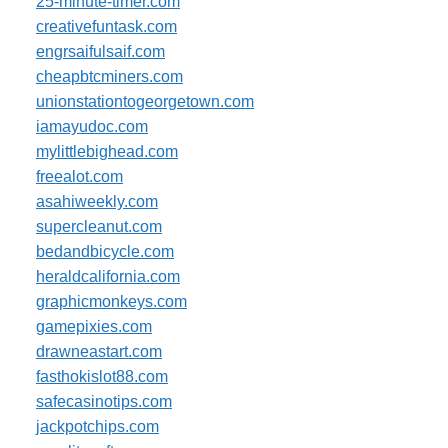
25-minute-timer.com
creativefuntask.com
engrsaifulsaif.com
cheapbtcminers.com
unionstationtogeorgetown.com
iamayudoc.com
mylittlebighead.com
freealot.com
asahiweekly.com
supercleanut.com
bedandbicycle.com
heraldcalifornia.com
graphicmonkeys.com
gamepixies.com
drawneastart.com
fasthokislot88.com
safecasinotips.com
jackpotchips.com