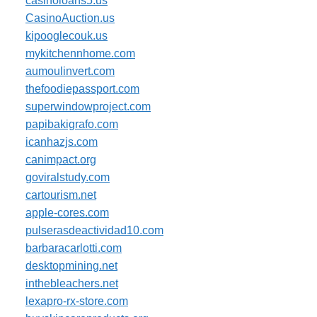
casinoloans5.us
CasinoAuction.us
kipooglecouk.us
mykitchennhome.com
aumoulinvert.com
thefoodiepassport.com
superwindowproject.com
papibakigrafo.com
icanhazjs.com
canimpact.org
goviralstudy.com
cartourism.net
apple-cores.com
pulserasdeactividad10.com
barbaracarlotti.com
desktopmining.net
inthebleachers.net
lexapro-rx-store.com