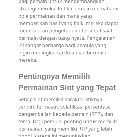
bagi pemain untuk mengembangkan
strategi mereka. Ketika pemain memahami
pola permainan dan mana yang
memberikan hasil yang baik, mereka dapat
menerapkan pengetahuan tersebut saat
bermain dengan uang nyata. Pengalaman
ini sangat berharga bagi pemula yang
ingin meningkatkan keahlian bermain
mereka.
Pentingnya Memilih
Permainan Slot yang Tepat
Setiap slot memiliki karakteristiknya
sendiri, termasuk volatilitas, persentase
pengembalian kepada pemain (RTP), dan
tema. Bagi pemula, penting untuk memilih
permainan yang memiliki RTP yang lebih
tinggi, karena ini menunjukkan