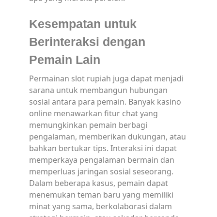
Kesempatan untuk
Berinteraksi dengan
Pemain Lain
Permainan slot rupiah juga dapat menjadi
sarana untuk membangun hubungan
sosial antara para pemain. Banyak kasino
online menawarkan fitur chat yang
memungkinkan pemain berbagi
pengalaman, memberikan dukungan, atau
bahkan bertukar tips. Interaksi ini dapat
memperkaya pengalaman bermain dan
memperluas jaringan sosial seseorang.
Dalam beberapa kasus, pemain dapat
menemukan teman baru yang memiliki
minat yang sama, berkolaborasi dalam