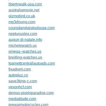
libertywalk-usa.com
australiamovie.net
gizmobird.co.uk
mp3djsong.com
coursdanglaistoulouse.com
neptunuslex.com
auguri-di-natale.info
michelewatch.us
omega--watches.us
breitling-watches.us
tgarnettcentrallautoads.com
fixadvert.com
autopluz.co
save3time-c.com
vexonhcf.com
demos-pixelsparadise.com
mediatitude.com
prewarmotorcycles.com