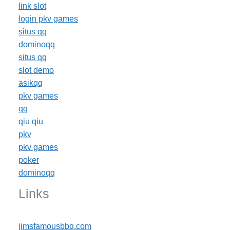
link slot
login pkv games
situs qq
dominoqq
situs qq
slot demo
asikqq
pkv games
qq
qiu qiu
pkv
pkv games
poker
dominoqq
Links
jimsfamousbbq.com