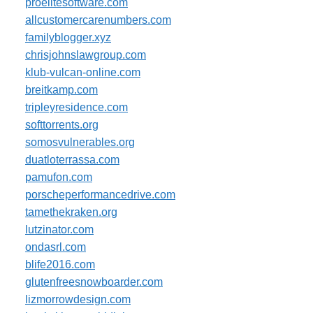
proelitesoftware.com
allcustomercarenumbers.com
familyblogger.xyz
chrisjohnslawgroup.com
klub-vulcan-online.com
breitkamp.com
tripleyresidence.com
softtorrents.org
somosvulnerables.org
duatloterrassa.com
pamufon.com
porscheperformancedrive.com
tamethekraken.org
lutzinator.com
ondasrl.com
blife2016.com
glutenfreesnowboarder.com
lizmorrowdesign.com