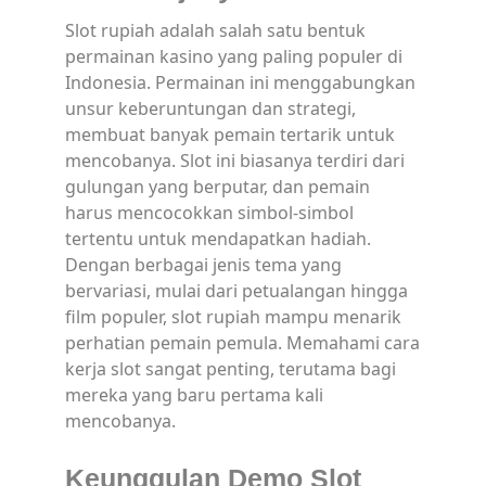
Slot rupiah adalah salah satu bentuk
permainan kasino yang paling populer di
Indonesia. Permainan ini menggabungkan
unsur keberuntungan dan strategi,
membuat banyak pemain tertarik untuk
mencobanya. Slot ini biasanya terdiri dari
gulungan yang berputar, dan pemain
harus mencocokkan simbol-simbol
tertentu untuk mendapatkan hadiah.
Dengan berbagai jenis tema yang
bervariasi, mulai dari petualangan hingga
film populer, slot rupiah mampu menarik
perhatian pemain pemula. Memahami cara
kerja slot sangat penting, terutama bagi
mereka yang baru pertama kali
mencobanya.
Keunggulan Demo Slot