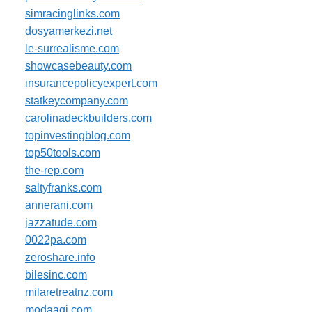
simracinglinks.com
dosyamerkezi.net
le-surrealisme.com
showcasebeauty.com
insurancepolicyexpert.com
statkeycompany.com
carolinadeckbuilders.com
topinvestingblog.com
top50tools.com
the-rep.com
saltyfranks.com
annerani.com
jazzatude.com
0022pa.com
zeroshare.info
bilesinc.com
milaretreatnz.com
modaagi.com