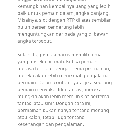
kemungkinan kembalinya uang yang lebih
baik untuk pemain dalam jangka panjang.
Misalnya, slot dengan RTP di atas sembilan
puluh persen cenderung lebih
menguntungkan daripada yang di bawah
angka tersebut.
Selain itu, pemula harus memilih tema
yang mereka nikmati. Ketika pemain
merasa terhibur dengan tema permainan,
mereka akan lebih menikmati pengalaman
bermain. Dalam contoh nyata, jika seorang
pemain menyukai film fantasi, mereka
mungkin akan lebih memilih slot bertema
fantasi atau sihir. Dengan cara ini,
permainan bukan hanya tentang menang
atau kalah, tetapi juga tentang
kesenangan dan pengalaman.