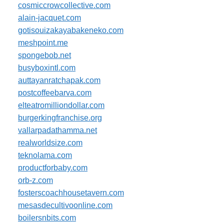
cosmiccrowcollective.com
alain-jacquet.com
gotisouizakayabakeneko.com
meshpoint.me
spongebob.net
busyboxintl.com
auttayanratchapak.com
postcoffeebarva.com
elteatromilliondollar.com
burgerkingfranchise.org
vallarpadathamma.net
realworldsize.com
teknolama.com
productforbaby.com
orb-z.com
fosterscoachhousetavern.com
mesasdecultivoonline.com
boilersnbits.com