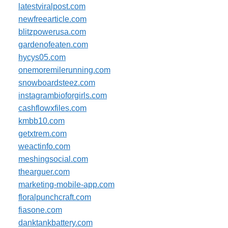
latestviralpost.com
newfreearticle.com
blitzpowerusa.com
gardenofeaten.com
hycys05.com
onemoremilerunning.com
snowboardsteez.com
instagrambioforgirls.com
cashflowxfiles.com
kmbb10.com
getxtrem.com
weactinfo.com
meshingsocial.com
thearguer.com
marketing-mobile-app.com
floralpunchcraft.com
fiasone.com
danktankbattery.com