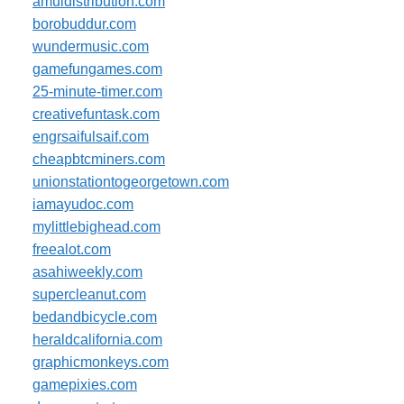
amuldistribution.com
borobuddur.com
wundermusic.com
gamefungames.com
25-minute-timer.com
creativefuntask.com
engrsaifulsaif.com
cheapbtcminers.com
unionstationtogeorgetown.com
iamayudoc.com
mylittlebighead.com
freealot.com
asahiweekly.com
supercleanut.com
bedandbicycle.com
heraldcalifornia.com
graphicmonkeys.com
gamepixies.com