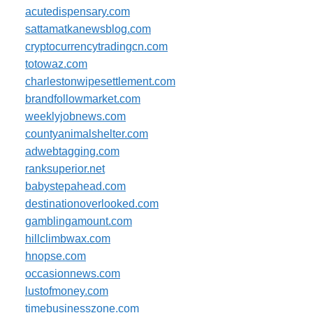
acutedispensary.com
sattamatkanewsblog.com
cryptocurrencytradingcn.com
totowaz.com
charlestonwipesettlement.com
brandfollowmarket.com
weeklyjobnews.com
countyanimalshelter.com
adwebtagging.com
ranksuperior.net
babystepahead.com
destinationoverlooked.com
gamblingamount.com
hillclimbwax.com
hnopse.com
occasionnews.com
lustofmoney.com
timebusinesszone.com