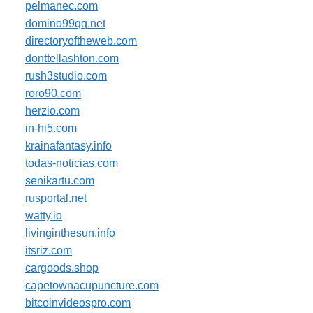
pelmanec.com
domino99qq.net
directoryoftheweb.com
donttellashton.com
rush3studio.com
roro90.com
herzio.com
in-hi5.com
krainafantasy.info
todas-noticias.com
senikartu.com
rusportal.net
watty.io
livinginthesun.info
itsriz.com
cargoods.shop
capetownacupuncture.com
bitcoinvideospro.com