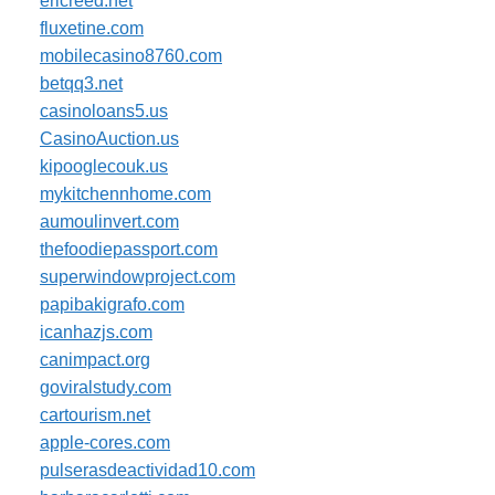
ericreed.net
fluxetine.com
mobilecasino8760.com
betqq3.net
casinoloans5.us
CasinoAuction.us
kipooglecouk.us
mykitchennhome.com
aumoulinvert.com
thefoodiepassport.com
superwindowproject.com
papibakigrafo.com
icanhazjs.com
canimpact.org
goviralstudy.com
cartourism.net
apple-cores.com
pulserasdeactividad10.com