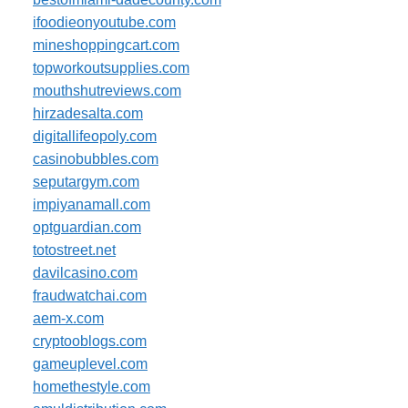
ifoodieonyoutube.com
mineshoppingcart.com
topworkoutsupplies.com
mouthshutreviews.com
hirzadesalta.com
digitallifeopoly.com
casinobubbles.com
seputargym.com
impiyanamall.com
optguardian.com
totostreet.net
davilcasino.com
fraudwatchai.com
aem-x.com
cryptooblogs.com
gameuplevel.com
homethestyle.com