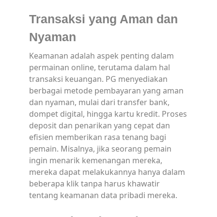
Transaksi yang Aman dan
Nyaman
Keamanan adalah aspek penting dalam
permainan online, terutama dalam hal
transaksi keuangan. PG menyediakan
berbagai metode pembayaran yang aman
dan nyaman, mulai dari transfer bank,
dompet digital, hingga kartu kredit. Proses
deposit dan penarikan yang cepat dan
efisien memberikan rasa tenang bagi
pemain. Misalnya, jika seorang pemain
ingin menarik kemenangan mereka,
mereka dapat melakukannya hanya dalam
beberapa klik tanpa harus khawatir
tentang keamanan data pribadi mereka.