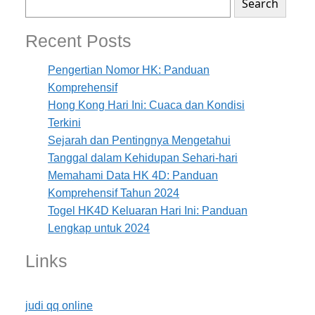
Search
Recent Posts
Pengertian Nomor HK: Panduan
Komprehensif
Hong Kong Hari Ini: Cuaca dan Kondisi
Terkini
Sejarah dan Pentingnya Mengetahui
Tanggal dalam Kehidupan Sehari-hari
Memahami Data HK 4D: Panduan
Komprehensif Tahun 2024
Togel HK4D Keluaran Hari Ini: Panduan
Lengkap untuk 2024
Links
judi qq online