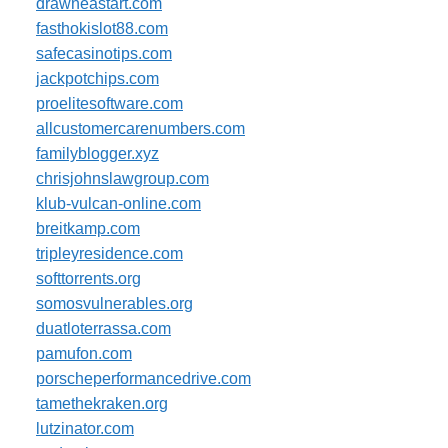
drawneastart.com
fasthokislot88.com
safecasinotips.com
jackpotchips.com
proelitesoftware.com
allcustomercarenumbers.com
familyblogger.xyz
chrisjohnslawgroup.com
klub-vulcan-online.com
breitkamp.com
tripleyresidence.com
softtorrents.org
somosvulnerables.org
duatloterrassa.com
pamufon.com
porscheperformancedrive.com
tamethekraken.org
lutzinator.com