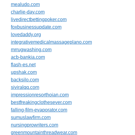
mealudo.com
charlie-day.com
livedirectbettingpoker.com
foxbusinessupdate.com
lovedaddy.org
integrativemedicalmassageplano.com
mrrugwashing.com
acb-bankia.com
flash-es.net
upshak.com
backsilo.com
siviralqq.com
impressionresorthoian.com
bestfreakingclothesever.com
falling-film-evaporator.com
sumuslawfirm.com
nursingprowriters.com
greenmountainthreadwear.com