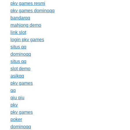
pkv games resmi
pkv games dominoqq
bandarqq
mahjong demo
link slot
login pkv games
situs qq
dominoqq
situs qq
slot demo
asikqq
pkv games
qq
qiu qiu
pkv
pkv games
poker
dominoqq