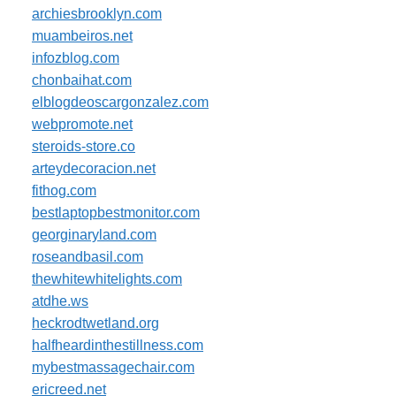
archiesbrooklyn.com
muambeiros.net
infozblog.com
chonbaihat.com
elblogdeoscargonzalez.com
webpromote.net
steroids-store.co
arteydecoracion.net
fithog.com
bestlaptopbestmonitor.com
georginaryland.com
roseandbasil.com
thewhitewhitelights.com
atdhe.ws
heckrodtwetland.org
halfheardinthestillness.com
mybestmassagechair.com
ericreed.net