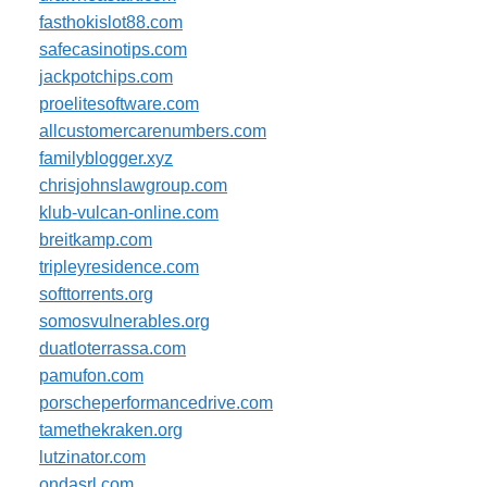
fasthokislot88.com
safecasinotips.com
jackpotchips.com
proelitesoftware.com
allcustomercarenumbers.com
familyblogger.xyz
chrisjohnslawgroup.com
klub-vulcan-online.com
breitkamp.com
tripleyresidence.com
softtorrents.org
somosvulnerables.org
duatloterrassa.com
pamufon.com
porscheperformancedrive.com
tamethekraken.org
lutzinator.com
ondasrl.com