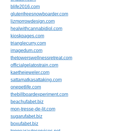
blife2016.com
glutenfreesnowboarder.com
lizmorrowdesign.com
healwithcannabidiol.com
kioskpages.com
trianglecurry.com
imagedum.com
thetowerswellnessretreat.com
officialgelatostrain.com
kaethejeweler.com
sattamatkasattaking.com
onepetlife.com
thebillboardexperiment.com
beachufabet.biz
mon-tresse-de-lit.com
sugarufabet.biz
boxufabet.biz
topgearautoservices.net