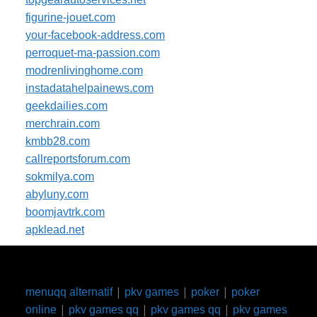
figurine-jouet.com
your-facebook-address.com
perroquet-ma-passion.com
modrenlivinghome.com
instadatahelpainews.com
geekdailies.com
merchrain.com
kmbb28.com
callreportsforum.com
sokmilya.com
abyluny.com
boomjavtrk.com
apklead.net
|
|
|
menuqq alternatif
pkv games
poker
poker
|
|
|
online
pkv games qq
pkv games qq
pkv games