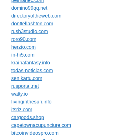
pelmanec.com
domino99qq.net
directoryoftheweb.com
donttellashton.com
rush3studio.com
roro90.com
herzio.com
in-hi5.com
krainafantasy.info
todas-noticias.com
senikartu.com
rusportal.net
watty.io
livinginthesun.info
itsriz.com
cargoods.shop
capetownacupuncture.com
bitcoinvideospro.com