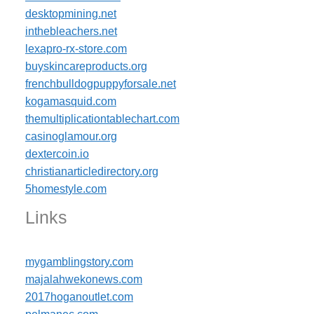
desktopmining.net
inthebleachers.net
lexapro-rx-store.com
buyskincareproducts.org
frenchbulldogpuppyforsale.net
kogamasquid.com
themultiplicationtablechart.com
casinoglamour.org
dextercoin.io
christianarticledirectory.org
5homestyle.com
Links
mygamblingstory.com
majalahwekonews.com
2017hoganoutlet.com