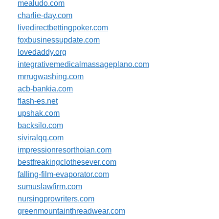
mealudo.com
charlie-day.com
livedirectbettingpoker.com
foxbusinessupdate.com
lovedaddy.org
integrativemedicalmassageplano.com
mrrugwashing.com
acb-bankia.com
flash-es.net
upshak.com
backsilo.com
siviralqq.com
impressionresorthoian.com
bestfreakingclothesever.com
falling-film-evaporator.com
sumuslawfirm.com
nursingprowriters.com
greenmountainthreadwear.com