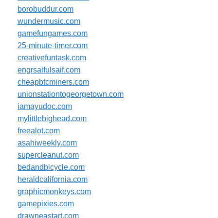
borobuddur.com
wundermusic.com
gamefungames.com
25-minute-timer.com
creativefuntask.com
engrsaifulsaif.com
cheapbtcminers.com
unionstationtogeorgetown.com
iamayudoc.com
mylittlebighead.com
freealot.com
asahiweekly.com
supercleanut.com
bedandbicycle.com
heraldcalifornia.com
graphicmonkeys.com
gamepixies.com
drawneastart.com