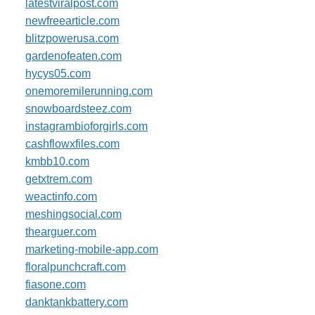
latestviralpost.com
newfreearticle.com
blitzpowerusa.com
gardenofeaten.com
hycys05.com
onemoremilerunning.com
snowboardsteez.com
instagrambioforgirls.com
cashflowxfiles.com
kmbb10.com
getxtrem.com
weactinfo.com
meshingsocial.com
thearguer.com
marketing-mobile-app.com
floralpunchcraft.com
fiasone.com
danktankbattery.com