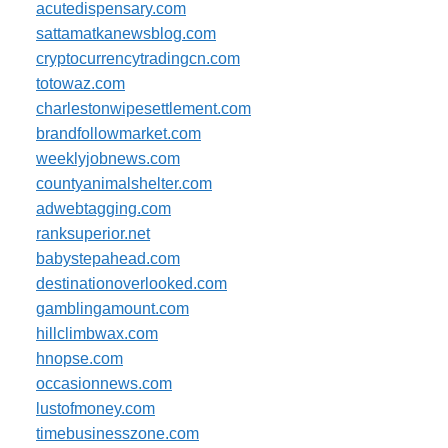
acutedispensary.com
sattamatkanewsblog.com
cryptocurrencytradingcn.com
totowaz.com
charlestonwipesettlement.com
brandfollowmarket.com
weeklyjobnews.com
countyanimalshelter.com
adwebtagging.com
ranksuperior.net
babystepahead.com
destinationoverlooked.com
gamblingamount.com
hillclimbwax.com
hnopse.com
occasionnews.com
lustofmoney.com
timebusinesszone.com