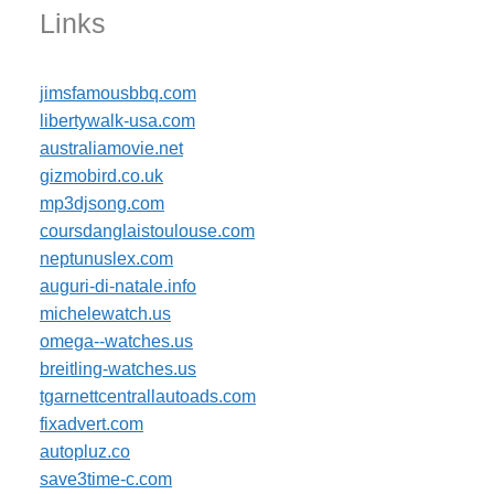
Links
jimsfamousbbq.com
libertywalk-usa.com
australiamovie.net
gizmobird.co.uk
mp3djsong.com
coursdanglaistoulouse.com
neptunuslex.com
auguri-di-natale.info
michelewatch.us
omega--watches.us
breitling-watches.us
tgarnettcentrallautoads.com
fixadvert.com
autopluz.co
save3time-c.com