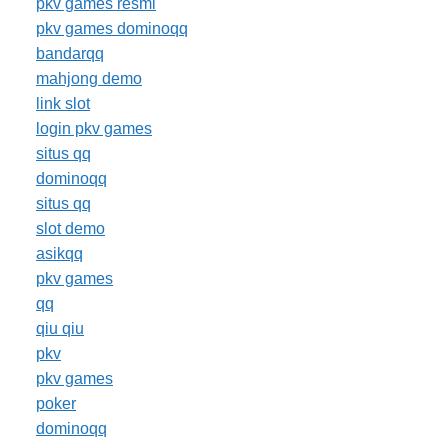
pkv games resmi
pkv games dominoqq
bandarqq
mahjong demo
link slot
login pkv games
situs qq
dominoqq
situs qq
slot demo
asikqq
pkv games
qq
qiu qiu
pkv
pkv games
poker
dominoqq