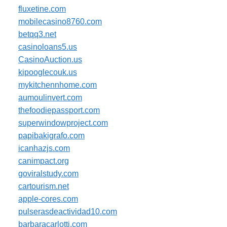
fluxetine.com
mobilecasino8760.com
betqq3.net
casinoloans5.us
CasinoAuction.us
kipooglecouk.us
mykitchennhome.com
aumoulinvert.com
thefoodiepassport.com
superwindowproject.com
papibakigrafo.com
icanhazjs.com
canimpact.org
goviralstudy.com
cartourism.net
apple-cores.com
pulserasdeactividad10.com
barbaracarlotti.com