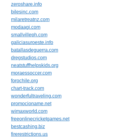
zeroshare.info
bilesinc.com
milaretreatnz.com
modaagi.com
smallvilleph.com
galiciasuroeste.info
batallasdeguerra.com
dregstudios.com
neatstuffhelpskids.org
moraessoccer.com
forochile.org
chart-track.com
wonderfultraveling.com
promocioname.net
wimaxworld.com
freeonlinecricketgames.net
bestcashing.biz
firerestrictions.us