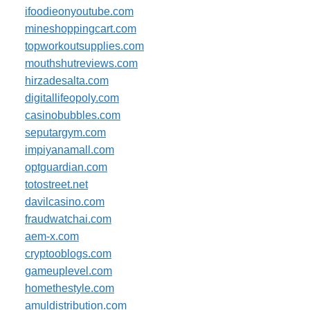
ifoodieonyoutube.com
mineshoppingcart.com
topworkoutsupplies.com
mouthshutreviews.com
hirzadesalta.com
digitallifeopoly.com
casinobubbles.com
seputargym.com
impiyanamall.com
optguardian.com
totostreet.net
davilcasino.com
fraudwatchai.com
aem-x.com
cryptooblogs.com
gameuplevel.com
homethestyle.com
amuldistribution.com