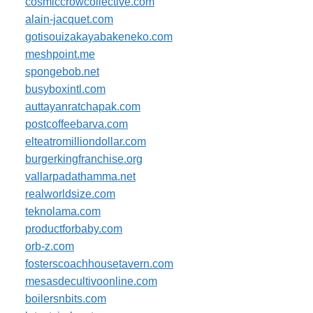
cosmiccrowcollective.com
alain-jacquet.com
gotisouizakayabakeneko.com
meshpoint.me
spongebob.net
busyboxintl.com
auttayanratchapak.com
postcoffeebarva.com
elteatromilliondollar.com
burgerkingfranchise.org
vallarpadathamma.net
realworldsize.com
teknolama.com
productforbaby.com
orb-z.com
fosterscoachhousetavern.com
mesasdecultivoonline.com
boilersnbits.com