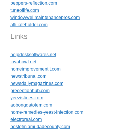
peppers-reflection.com
tuneoflife.com
windowwellmaintenancepros.com
affiliateholder.com
Links
helpdesksoftwares.net
lovabowl.net
homeimprovementit.com
newstribunal.com
newsdailymagazines.com
preceptionhub.com
yeezislides.com
aobongdatotem.com
home-remedies-yeast-infection.com
electroreal.com
bestofmiami-dadecounty.com