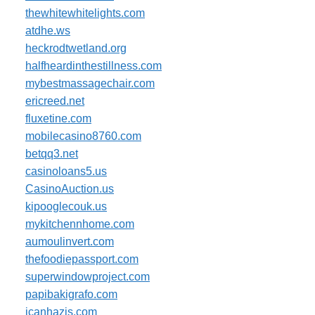
thewhitewhitelights.com
atdhe.ws
heckrodtwetland.org
halfheardinthestillness.com
mybestmassagechair.com
ericreed.net
fluxetine.com
mobilecasino8760.com
betqq3.net
casinoloans5.us
CasinoAuction.us
kipooglecouk.us
mykitchennhome.com
aumoulinvert.com
thefoodiepassport.com
superwindowproject.com
papibakigrafo.com
icanhazjs.com