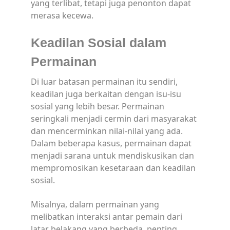
yang terlibat, tetapi juga penonton dapat
merasa kecewa.
Keadilan Sosial dalam
Permainan
Di luar batasan permainan itu sendiri,
keadilan juga berkaitan dengan isu-isu
sosial yang lebih besar. Permainan
seringkali menjadi cermin dari masyarakat
dan mencerminkan nilai-nilai yang ada.
Dalam beberapa kasus, permainan dapat
menjadi sarana untuk mendiskusikan dan
mempromosikan kesetaraan dan keadilan
sosial.
Misalnya, dalam permainan yang
melibatkan interaksi antar pemain dari
latar belakang yang berbeda, penting