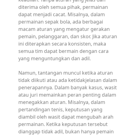
diterima oleh semua pihak, permainan
dapat menjadi cacat. Misalnya, dalam
permainan sepak bola, ada berbagai
macam aturan yang mengatur gerakan
pemain, pelanggaran, dan skor. Jika aturan
ini diterapkan secara konsisten, maka
semua tim dapat bermain dengan cara
yang menguntungkan dan adil.
Namun, tantangan muncul ketika aturan
tidak diikuti atau ada ketidakjelasan dalam
penerapannya. Dalam banyak kasus, wasit
atau juri memainkan peran penting dalam
menegakkan aturan. Misalnya, dalam
pertandingan tenis, keputusan yang
diambil oleh wasit dapat mengubah arah
permainan. Ketika keputusan tersebut
dianggap tidak adil, bukan hanya pemain