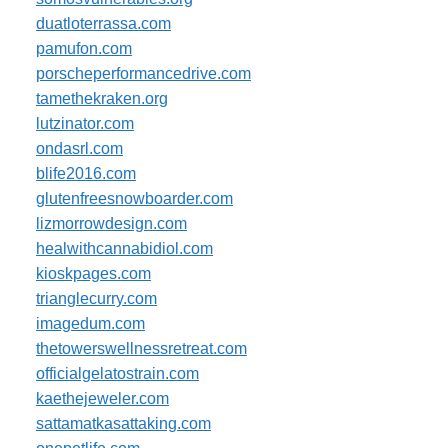
duatloterrassa.com
pamufon.com
porscheperformancedrive.com
tamethekraken.org
lutzinator.com
ondasrl.com
blife2016.com
glutenfreesnowboarder.com
lizmorrowdesign.com
healwithcannabidiol.com
kioskpages.com
trianglecurry.com
imagedum.com
thetowerswellnessretreat.com
officialgelatostrain.com
kaethejeweler.com
sattamatkasattaking.com