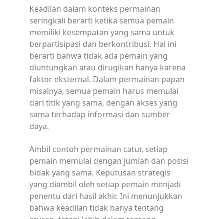
Keadilan dalam konteks permainan
seringkali berarti ketika semua pemain
memiliki kesempatan yang sama untuk
berpartisipasi dan berkontribusi. Hal ini
berarti bahwa tidak ada pemain yang
diuntungkan atau dirugikan hanya karena
faktor eksternal. Dalam permainan papan
misalnya, semua pemain harus memulai
dari titik yang sama, dengan akses yang
sama terhadap informasi dan sumber
daya.
Ambil contoh permainan catur, setiap
pemain memulai dengan jumlah dan posisi
bidak yang sama. Keputusan strategis
yang diambil oleh setiap pemain menjadi
penentu dari hasil akhir. Ini menunjukkan
bahwa keadilan tidak hanya tentang