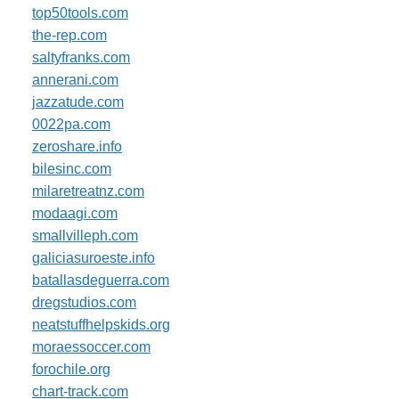
top50tools.com
the-rep.com
saltyfranks.com
annerani.com
jazzatude.com
0022pa.com
zeroshare.info
bilesinc.com
milaretreatnz.com
modaagi.com
smallvilleph.com
galiciasuroeste.info
batallasdeguerra.com
dregstudios.com
neatstuffhelpskids.org
moraessoccer.com
forochile.org
chart-track.com