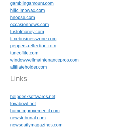
gamblingamount.com
hillclimbwax.com
hnopse.com
occasionnews.com
lustofmoney.com
timebusinesszone.com
peppers-reflection.com
tuneoflife.com
windowwellmaintenancepros.com
affiliateholder.com
Links
helpdesksoftwares.net
lovabowl.net
homeimprovementit.com
newstribunal.com
newsdailymagazines.com