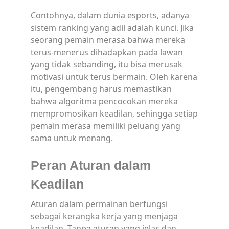
Contohnya, dalam dunia esports, adanya
sistem ranking yang adil adalah kunci. Jika
seorang pemain merasa bahwa mereka
terus-menerus dihadapkan pada lawan
yang tidak sebanding, itu bisa merusak
motivasi untuk terus bermain. Oleh karena
itu, pengembang harus memastikan
bahwa algoritma pencocokan mereka
mempromosikan keadilan, sehingga setiap
pemain merasa memiliki peluang yang
sama untuk menang.
Peran Aturan dalam
Keadilan
Aturan dalam permainan berfungsi
sebagai kerangka kerja yang menjaga
keadilan. Tanpa aturan yang jelas dan