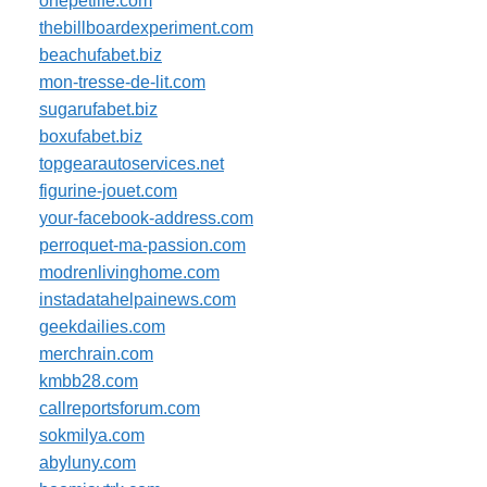
onepetlife.com
thebillboardexperiment.com
beachufabet.biz
mon-tresse-de-lit.com
sugarufabet.biz
boxufabet.biz
topgearautoservices.net
figurine-jouet.com
your-facebook-address.com
perroquet-ma-passion.com
modrenlivinghome.com
instadatahelpainews.com
geekdailies.com
merchrain.com
kmbb28.com
callreportsforum.com
sokmilya.com
abyluny.com