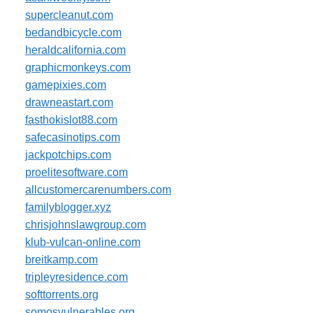
supercleanut.com
bedandbicycle.com
heraldcalifornia.com
graphicmonkeys.com
gamepixies.com
drawneastart.com
fasthokislot88.com
safecasinotips.com
jackpotchips.com
proelitesoftware.com
allcustomercarenumbers.com
familyblogger.xyz
chrisjohnslawgroup.com
klub-vulcan-online.com
breitkamp.com
tripleyresidence.com
softtorrents.org
somosvulnerables.org