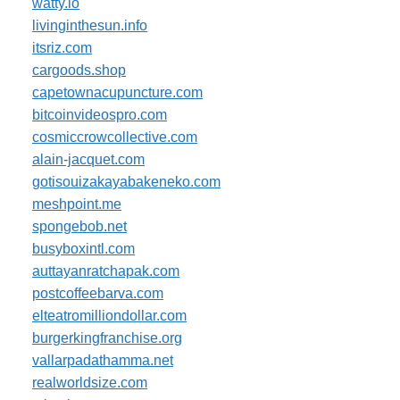
watty.io
livinginthesun.info
itsriz.com
cargoods.shop
capetownacupuncture.com
bitcoinvideospro.com
cosmiccrowcollective.com
alain-jacquet.com
gotisouizakayabakeneko.com
meshpoint.me
spongebob.net
busyboxintl.com
auttayanratchapak.com
postcoffeebarva.com
elteatromilliondollar.com
burgerkingfranchise.org
vallarpadathamma.net
realworldsize.com