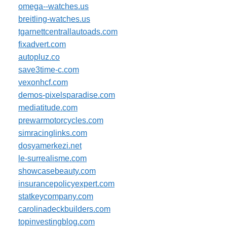
omega--watches.us
breitling-watches.us
tgarnettcentrallautoads.com
fixadvert.com
autopluz.co
save3time-c.com
vexonhcf.com
demos-pixelsparadise.com
mediatitude.com
prewarmotorcycles.com
simracinglinks.com
dosyamerkezi.net
le-surrealisme.com
showcasebeauty.com
insurancepolicyexpert.com
statkeycompany.com
carolinadeckbuilders.com
topinvestingblog.com